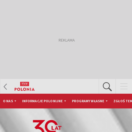
O NAS
INFORMACJE POLONIJNE
PROGRAMY WŁASNE
ZGŁOŚ TEM