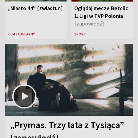
„Miasto 44” [zwiastun]
Oglądaj mecze Betclic
1. Ligi w TVP Polonia
[zapowiedź]
FILM FABULARNY
SPORT
„Prymas. Trzy lata z Tysiąca”
[zapowiedź]