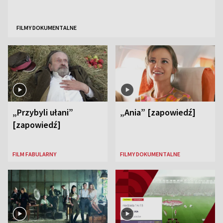
FILMY DOKUMENTALNE
„Przybyli ułani”
„Ania” [zapowiedź]
[zapowiedź]
FILM FABULARNY
FILMY DOKUMENTALNE