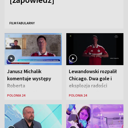
FILM FABULARNY
Janusz Michalik
Lewandowski rozpalił
komentuje występy
Chicago. Dwa gole i
Roberta
eksplozja radości
Lewandowskiego w
wśród Polonii
POLONIA 24
POLONIA 24
Stanach
Zjednoczonych