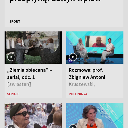
SPORT
„Ziemia obiecana” –
Rozmowa: prof.
serial, odc. 1
Zbigniew Antoni
[zwiastun]
Kruszewski,
Powstaniec
SERIALE
POLONIA 24
Warszawski oraz Aga
Zaryan, piosenkarka