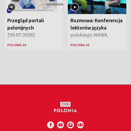
Przegląd portali
Rozmowa: Konferencja
polonijnych
lektorów języka
[30.07.2026]
polskiego NAWA.
Goście: dr Wojciech
POLONIA 24
POLONIA 24
Karczewski Gabriela
Urbańska-Legutko