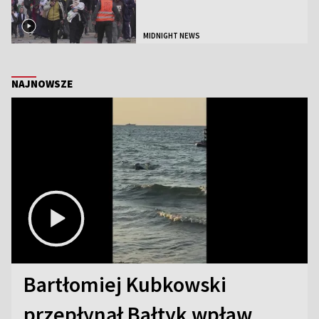
MIDNIGHT NEWS
NAJNOWSZE
Bartłomiej Kubkowski
przepłynął Bałtyk wpław