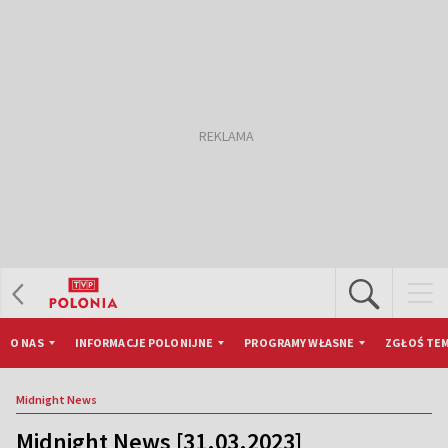
O NAS
INFORMACJE POLONIJNE
PROGRAMY WŁASNE
ZGŁOŚ TEM
Midnight News
Midnight News [31.03.2023]