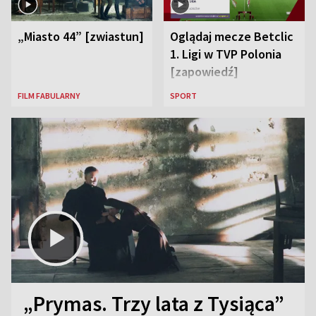
„Miasto 44” [zwiastun]
Oglądaj mecze Betclic
1. Ligi w TVP Polonia
[zapowiedź]
FILM FABULARNY
SPORT
„Prymas. Trzy lata z Tysiąca”