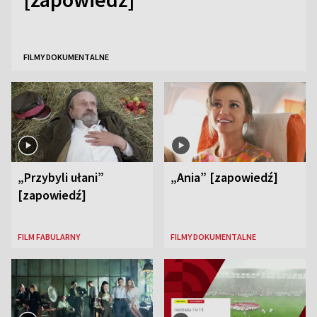
FILMY DOKUMENTALNE
„Przybyli ułani”
„Ania” [zapowiedź]
[zapowiedź]
FILM FABULARNY
FILMY DOKUMENTALNE