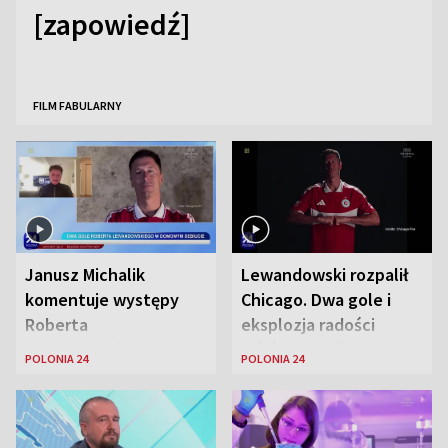
[zapowiedź]
FILM FABULARNY
Janusz Michalik
Lewandowski rozpalił
komentuje występy
Chicago. Dwa gole i
Roberta
eksplozja radości
Lewandowskiego w
wśród Polonii
POLONIA 24
POLONIA 24
Stanach
Zjednoczonych