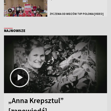
ŻYCZENIA OD WIDZÓW TVP POLONIA [VIDEO]
NAJNOWSZE
„Anna Krepsztul”
[zapowiedź]