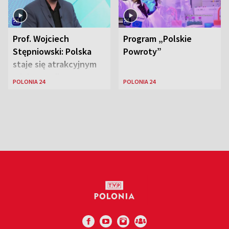
Prof. Wojciech
Program „Polskie
Stępniowski: Polska
Powroty”
staje się atrakcyjnym
miejscem dla
POLONIA 24
POLONIA 24
naukowców