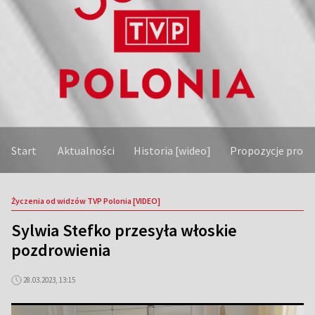
Start
Aktualności
Historia [wideo]
Propozycje prog
Życzenia od widzów TVP Polonia [VIDEO]
Sylwia Stefko przesyła włoskie
pozdrowienia
28.03.2023, 13:15