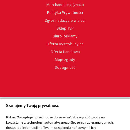
Merchandising (znaki)
Polityka Prywatności
Zgłoś nadużycie w sieci
Sklep TVP
Biuro Reklamy
Oferta Dystrybucyjna
Oferta Handlowa
Moje zgody
Dostępność
Szanujemy Twoją prywatność
Kliknij "Akceptuję i przechodzę do serwisu", aby wyrazić zgody na
korzystanie z technologii automatycznego śledzenia i zbierania danych,
dostęp do informacji na Twoim urządzeniu końcowym i ich