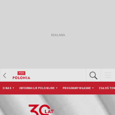
O NAS
INFORMACJE POLONIJNE
PROGRAMY WŁASNE
ZGŁOŚ TEM