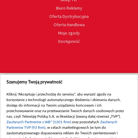
Biuro Reklamy
Oferta Dystrybucyjna
Oferta Handlowa
Moje zgody
Dostępność
Szanujemy Twoją prywatność
Kliknij "Akceptuję i przechodzę do serwisu", aby wyrazić zgody na
korzystanie z technologii automatycznego śledzenia i zbierania danych,
dostęp do informacji na Twoim urządzeniu końcowym i ich
przechowywanie oraz na przetwarzanie Twoich danych osobowych przez
nas, czyli Telewizję Polską S.A. w likwidacji (zwaną dalej również „TVP”),
Zaufanych Partnerów z IAB* (1201 firm)
oraz pozostałych
Zaufanych
Partnerów TVP (93 firm)
, w celach marketingowych (w tym do
zautomatyzowanego dopasowania reklam do Twoich zainteresowań i