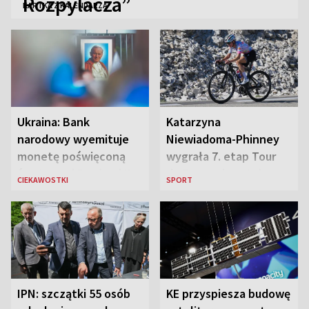
Rozpylacza”
KARTKA Z KALENDARZA
Ukraina: Bank
Katarzyna
narodowy wyemituje
Niewiadoma-Phinney
monetę poświęconą
wygrała 7. etap Tour
św. Janowi Pawłowi II
de France i została
CIEKAWOSTKI
SPORT
liderką wyścigu
IPN: szczątki 55 osób
KE przyspiesza budowę