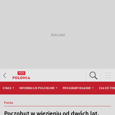
O NAS
INFORMACJE POLONIJNE
PROGRAMY WŁASNE
ZGŁOŚ TEM
Polska
Poczobut w więzieniu od dwóch lat.