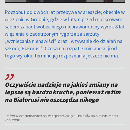
Poczobut od dwóch lat przebywa w areszcie; obecnie w
więzieniu w Grodnie, gdzie w lutym przed miejscowym
sądem zapadł wobec niego nieprawomocny wyrok 8 lat
więzienia o zaostrzonym rygorze za zarzuty
„wzniecania nienawiści” oraz „wzywanie do działań na
szkodę Białorusi”
.
Czeka na rozpatrzenie apelacji od
tego wyroku, terminu jej rozpoznania jeszcze nie ma.
,,
Oczywiście nadzieje na jakieś zmiany na
lepsze są bardzo kruche, ponieważ reżim
na Białorusi nie oszczędza nikogo
- mówił w czasie manifestacji wiceprezes Związku Polaków na Białorusi Marek
Zaniewski.