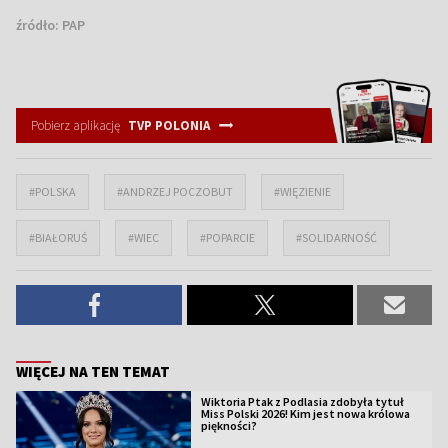
źródło:
PAP
Pobierz aplikację
TVP POLONIA
#POLSKA
#ANDRZEJ POCZOBUT
#WIĘZIENIE
#BIAŁORUŚ
#WIEC
#POPARCIE
#SOLIDARNOŚĆ
WIĘCEJ NA TEN TEMAT
Wiktoria Ptak z Podlasia zdobyła tytuł
Miss Polski 2026! Kim jest nowa królowa
piękności?