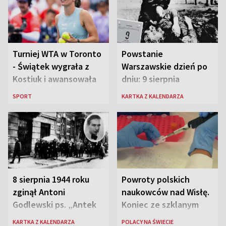
Turniej WTA w Toronto
Powstanie
- Świątek wygrała z
Warszawskie dzień po
Kostiuk i awansowała
dniu: 9 sierpnia
do ćwierćfinału
SPORT
KARTKA Z KALENDARZA
8 sierpnia 1944 roku
Powroty polskich
zginął Antoni
naukowców nad Wisłę.
Godlewski ps. „Antek
Koniec ze szklanym
Rozpylacz”
sufitem
KARTKA Z KALENDARZA
POLACY NA ŚWIECIE