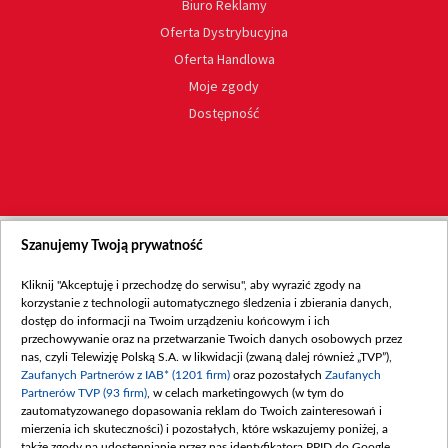
Biuro Reklamy
Oferta Dystrybucyjna
Oferta Handlowa
Moje zgody
Dostępność
Szanujemy Twoją prywatność
Kliknij "Akceptuję i przechodzę do serwisu", aby wyrazić zgody na
korzystanie z technologii automatycznego śledzenia i zbierania danych,
dostęp do informacji na Twoim urządzeniu końcowym i ich
przechowywanie oraz na przetwarzanie Twoich danych osobowych przez
nas, czyli Telewizję Polską S.A. w likwidacji (zwaną dalej również „TVP”),
Zaufanych Partnerów z IAB* (1201 firm)
oraz pozostałych
Zaufanych
Partnerów TVP (93 firm)
, w celach marketingowych (w tym do
zautomatyzowanego dopasowania reklam do Twoich zainteresowań i
mierzenia ich skuteczności) i pozostałych, które wskazujemy poniżej, a
także zgody na udostępnianie przez nas identyfikatora PPID do Google.