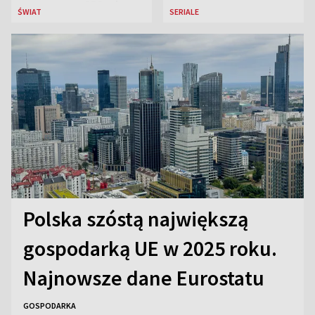
przeznaczy 656 mln
ŚWIAT
SERIALE
euro
Polska szóstą największą
gospodarką UE w 2025 roku.
Najnowsze dane Eurostatu
GOSPODARKA