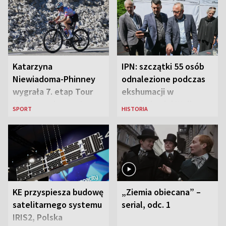
Katarzyna
IPN: szczątki 55 osób
Niewiadoma-Phinney
odnalezione podczas
wygrała 7. etap Tour
ekshumacji w
de France i została
Ostrówkach i Woli
SPORT
HISTORIA
liderką wyścigu
Ostrowieckiej
KE przyspiesza budowę
„Ziemia obiecana” –
satelitarnego systemu
serial, odc. 1
IRIS2, Polska