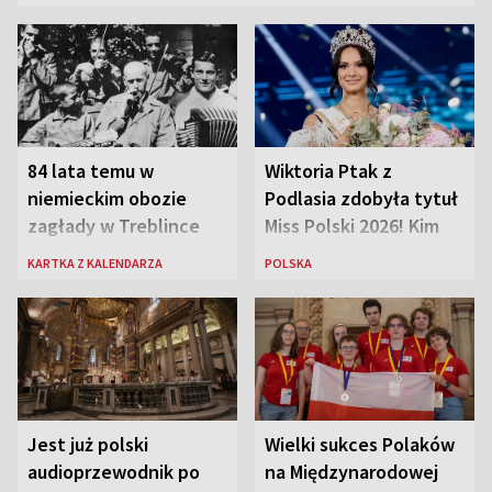
84 lata temu w
Wiktoria Ptak z
niemieckim obozie
Podlasia zdobyła tytuł
zagłady w Treblince
Miss Polski 2026! Kim
zmarł Janusz Korczak
jest nowa królowa
KARTKA Z KALENDARZA
POLSKA
piękności?
Jest już polski
Wielki sukces Polaków
audioprzewodnik po
na Międzynarodowej