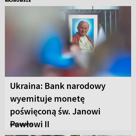
NAJNOWSZE
Ukraina: Bank narodowy
wyemituje monetę
poświęconą św. Janowi
Pawłowi II
CIEKAWOSTKI