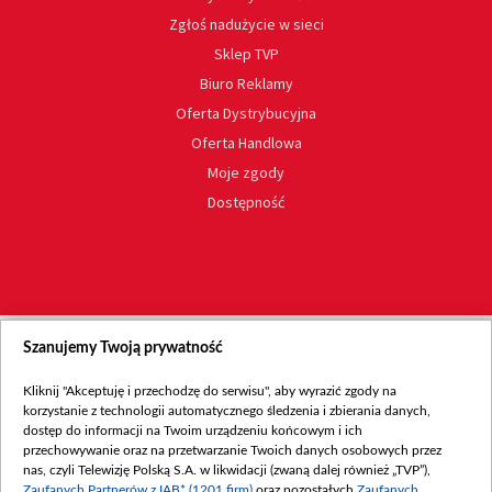
Zgłoś nadużycie w sieci
Sklep TVP
Biuro Reklamy
Oferta Dystrybucyjna
Oferta Handlowa
Moje zgody
Dostępność
Szanujemy Twoją prywatność
Kliknij "Akceptuję i przechodzę do serwisu", aby wyrazić zgody na
korzystanie z technologii automatycznego śledzenia i zbierania danych,
dostęp do informacji na Twoim urządzeniu końcowym i ich
przechowywanie oraz na przetwarzanie Twoich danych osobowych przez
nas, czyli Telewizję Polską S.A. w likwidacji (zwaną dalej również „TVP”),
Zaufanych Partnerów z IAB* (1201 firm)
oraz pozostałych
Zaufanych