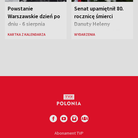
Powstanie
Senat upamiętnił 80.
Warszawskie dzień po
rocznicę śmierci
dniu - 6 sierpnia
Danuty Heleny
Siedzikówny „Inki”
KARTKA Z KALENDARZA
WYDARZENIA
Abonament TVP