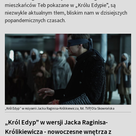
mieszkańców Teb pokazane w „Królu Edypie”, są
niezwykle aktualnym tłem, bliskim nam w dzisiejszych
popandemicznych czasach.
„Król Edyp” w reżyserii Jacka Raginisa-Królikiewicza, fot. TVP/Ola Skowrońska
„Król Edyp” w wersji Jacka Raginisa-
Królikiewicza - nowoczesne wnętrza z