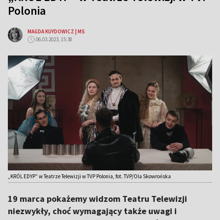
Polonia
MAGDA KUYDOWICZ | MS
06.03.2023, 15:38
„KRÓL EDYP” w Teatrze Telewizji w TVP Polonia, fot. TVP/Ola Skowrońska
19 marca pokażemy widzom Teatru Telewizji
niezwykły, choć wymagający także uwagi i