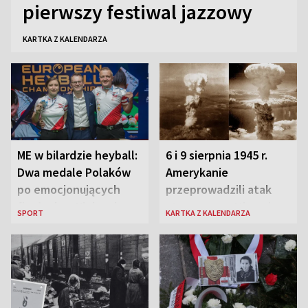
pierwszy festiwal jazzowy
KARTKA Z KALENDARZA
ME w bilardzie heyball:
6 i 9 sierpnia 1945 r.
Dwa medale Polaków
Amerykanie
po emocjonujących
przeprowadzili atak
finałach w Kielcach
atomowy na Hiroszimę
SPORT
KARTKA Z KALENDARZA
i Nagasaki