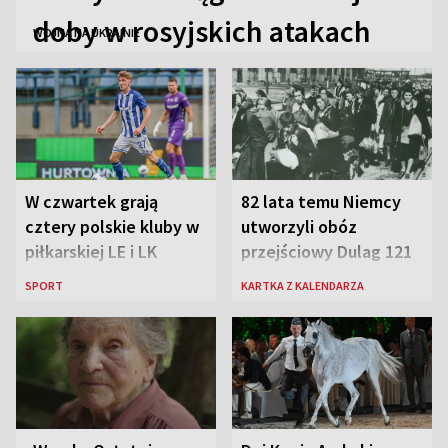
doby w rosyjskich atakach
WOJNA NA UKRAINIE
W czwartek grają
82 lata temu Niemcy
cztery polskie kluby w
utworzyli obóz
piłkarskiej LE i LK
przejściowy Dulag 121
SPORT
KARTKA Z KALENDARZA