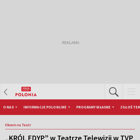
O NAS
INFORMACJE POLONIJNE
PROGRAMY WŁASNE
ZGŁOŚ TEM
Okiem na Teatr
„KRÓL EDYP” w Teatrze Telewizji w TVP