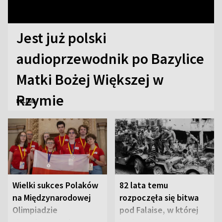
Jest już polski
audioprzewodnik po Bazylice
Matki Bożej Większej w
Rzymie
RELIGIA
Wielki sukces Polaków
82 lata temu
na Międzynarodowej
rozpoczęła się bitwa
Olimpiadzie
pod Falaise, w której