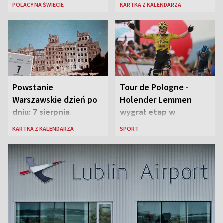
Lingwistycznej
brała udział 1. Dywizja
POLACY NA ŚWIECIE
KARTKA Z KALENDARZA
Pancerna gen. Maczka
Powstanie
Tour de Pologne -
Warszawskie dzień po
Holender Lemmen
dniu: 7 sierpnia
wygrał etap w
Karpaczu i został
KARTKA Z KALENDARZA
SPORT
liderem