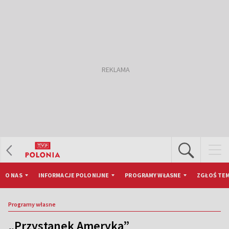
O NAS
INFORMACJE POLONIJNE
PROGRAMY WŁASNE
ZGŁOŚ TEM
Programy własne
„Przystanek Ameryka”