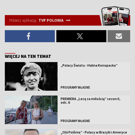
Pobierz aplikację
TVP POLONIA
WIĘCEJ NA TEN TEMAT
„Polacy Światu - Halina Konopacka”
PROGRAMY WŁASNE
PREMIERA „Lecę za miłością” sezon II,
odc. 6
PROGRAMY WŁASNE
„Olá Polônia” - Polacy w Brazylii i Ameryce