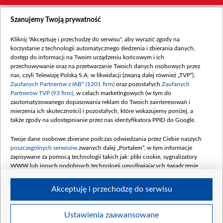
Szanujemy Twoją prywatność
Kliknij "Akceptuję i przechodzę do serwisu", aby wyrazić zgody na
korzystanie z technologii automatycznego śledzenia i zbierania danych,
dostęp do informacji na Twoim urządzeniu końcowym i ich
przechowywanie oraz na przetwarzanie Twoich danych osobowych przez
nas, czyli Telewizję Polską S.A. w likwidacji (zwaną dalej również „TVP”),
Zaufanych Partnerów z IAB* (1201 firm)
oraz pozostałych
Zaufanych
Partnerów TVP (93 firm)
, w celach marketingowych (w tym do
zautomatyzowanego dopasowania reklam do Twoich zainteresowań i
mierzenia ich skuteczności) i pozostałych, które wskazujemy poniżej, a
także zgody na udostępnianie przez nas identyfikatora PPID do Google.
Twoje dane osobowe zbierane podczas odwiedzania przez Ciebie naszych
poszczególnych serwisów
zwanych dalej „Portalem”, w tym informacje
zapisywane za pomocą technologii takich jak: pliki cookie, sygnalizatory
WWW lub innych podobnych technologii umożliwiających świadczenie
dopasowanych i bezpiecznych usług, personalizację treści oraz reklam,
udostępnianie funkcji mediów społecznościowych oraz analizowanie ruchu
Akceptuję i przechodzę do serwisu
w Internecie.
Twoje dane osobowe zbierane podczas odwiedzania przez Ciebie
Ustawienia zaawansowane
poszczególnych serwisów
na Portalu, takie jak adresy IP, identyfikatory