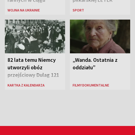
ostatniej doby w
WOJNA NA UKRAINIE
SPORT
rosyjskich atakach
82 lata temu Niemcy
„Wanda. Ostatnia z
utworzyli obóz
oddziału”
przejściowy Dulag 121
KARTKA Z KALENDARZA
FILMY DOKUMENTALNE