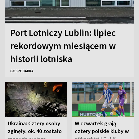
Port Lotniczy Lublin: lipiec
rekordowym miesiącem w
historii lotniska
GOSPODARKA
Ukraina: Cztery osoby
W czwartek grają
zginęły, ok. 40 zostało
cztery polskie kluby w
rannych w ciągu
piłkarskiej LE i LK