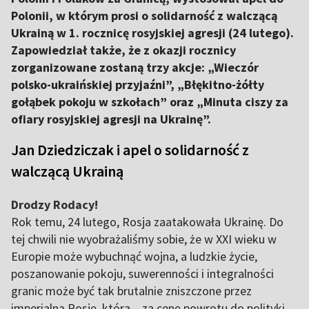
Polonii, w którym prosi o solidarność z walczącą
Ukrainą w 1. rocznicę rosyjskiej agresji (24 lutego).
Zapowiedział także, że z okazji rocznicy
zorganizowane zostaną trzy akcje: „Wieczór
polsko-ukraińskiej przyjaźni”, „Błękitno-żółty
gołąbek pokoju w szkołach” oraz „Minuta ciszy za
ofiary rosyjskiej agresji na Ukrainę”.
Jan Dziedziczak i apel o solidarność z
walczącą Ukrainą
Drodzy Rodacy!
Rok temu, 24 lutego, Rosja zaatakowała Ukrainę. Do
tej chwili nie wyobrażaliśmy sobie, że w XXI wieku w
Europie może wybuchnąć wojna, a ludzkie życie,
poszanowanie pokoju, suwerenności i integralności
granic może być tak brutalnie zniszczone przez
imperialną Rosję, która – za cenę powrotu do polityki