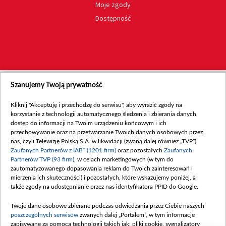
Moje zgody
Dostępność
Szanujemy Twoją prywatność
Kliknij "Akceptuję i przechodzę do serwisu", aby wyrazić zgody na
korzystanie z technologii automatycznego śledzenia i zbierania danych,
dostęp do informacji na Twoim urządzeniu końcowym i ich
przechowywanie oraz na przetwarzanie Twoich danych osobowych przez
nas, czyli Telewizję Polską S.A. w likwidacji (zwaną dalej również „TVP”),
Zaufanych Partnerów z IAB* (1201 firm)
oraz pozostałych
Zaufanych
Partnerów TVP (93 firm)
, w celach marketingowych (w tym do
zautomatyzowanego dopasowania reklam do Twoich zainteresowań i
mierzenia ich skuteczności) i pozostałych, które wskazujemy poniżej, a
także zgody na udostępnianie przez nas identyfikatora PPID do Google.
Twoje dane osobowe zbierane podczas odwiedzania przez Ciebie naszych
poszczególnych serwisów
zwanych dalej „Portalem”, w tym informacje
zapisywane za pomocą technologii takich jak: pliki cookie, sygnalizatory