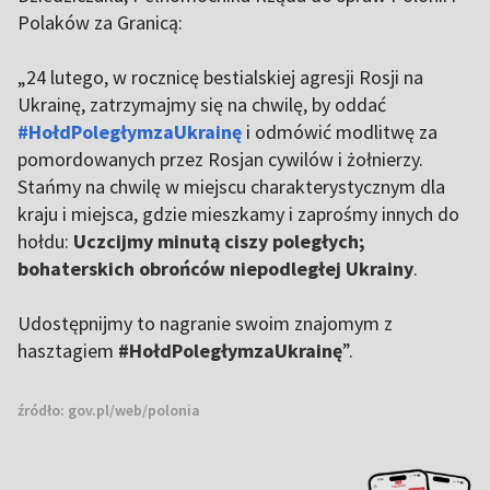
Polaków za Granicą:
„24 lutego, w rocznicę bestialskiej agresji Rosji na
Ukrainę, zatrzymajmy się na chwilę, by oddać
#HołdPoległymzaUkrainę
i odmówić modlitwę za
pomordowanych przez Rosjan cywilów i żołnierzy.
Stańmy na chwilę w miejscu charakterystycznym dla
kraju i miejsca, gdzie mieszkamy i zaprośmy innych do
hołdu:
Uczcijmy minutą ciszy poległych;
bohaterskich obrońców niepodległej Ukrainy
.
Udostępnijmy to nagranie swoim znajomym z
hasztagiem
#HołdPoległymzaUkrainę
”.
źródło:
gov.pl/web/polonia