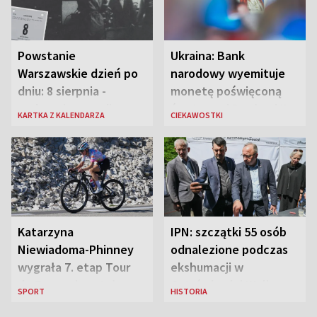
Powstanie
Ukraina: Bank
Warszawskie dzień po
narodowy wyemituje
dniu: 8 sierpnia -
monetę poświęconą
rozbrzmiewa radio
św. Janowi Pawłowi II
KARTKA Z KALENDARZA
CIEKAWOSTKI
„Błyskawica”, śmierć
„Antka Rozpylacza”
Katarzyna
IPN: szczątki 55 osób
Niewiadoma-Phinney
odnalezione podczas
wygrała 7. etap Tour
ekshumacji w
de France i została
Ostrówkach i Woli
SPORT
HISTORIA
liderką wyścigu
Ostrowieckiej