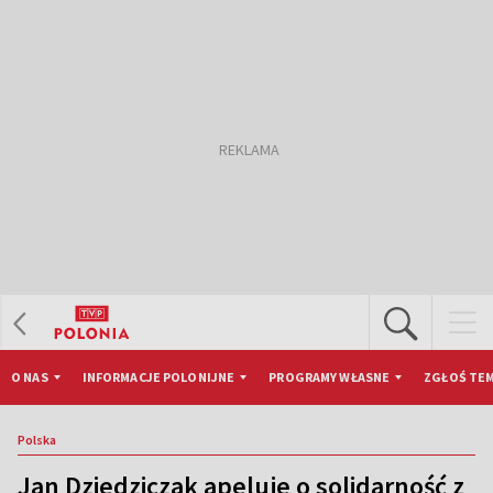
O NAS
INFORMACJE POLONIJNE
PROGRAMY WŁASNE
ZGŁOŚ TEM
Polska
Jan Dziedziczak apeluje o solidarność z