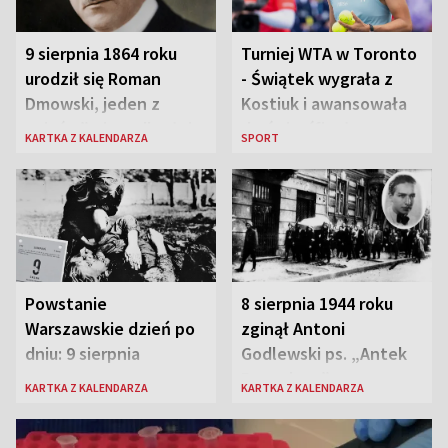
9 sierpnia 1864 roku
Turniej WTA w Toronto
urodził się Roman
- Świątek wygrała z
Dmowski, jeden z
Kostiuk i awansowała
„ojców” niepodległej
do ćwierćfinału
KARTKA Z KALENDARZA
SPORT
Polski
Powstanie
8 sierpnia 1944 roku
Warszawskie dzień po
zginął Antoni
dniu: 9 sierpnia
Godlewski ps. „Antek
Rozpylacz”
KARTKA Z KALENDARZA
KARTKA Z KALENDARZA