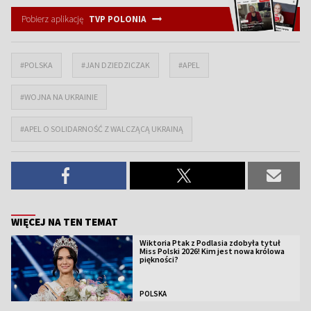
Pobierz aplikację
TVP POLONIA
#POLSKA
#JAN DZIEDZICZAK
#APEL
#WOJNA NA UKRAINIE
#APEL O SOLIDARNOŚĆ Z WALCZĄCĄ UKRAINĄ
WIĘCEJ NA TEN TEMAT
Wiktoria Ptak z Podlasia zdobyła tytuł
Miss Polski 2026! Kim jest nowa królowa
piękności?
POLSKA