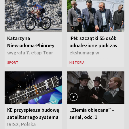
Katarzyna
IPN: szczątki 55 osób
Niewiadoma-Phinney
odnalezione podczas
wygrała 7. etap Tour
ekshumacji w
de France i została
Ostrówkach i Woli
SPORT
HISTORIA
liderką wyścigu
Ostrowieckiej
KE przyspiesza budowę
„Ziemia obiecana” –
satelitarnego systemu
serial, odc. 1
IRIS2, Polska