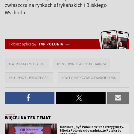
zwłaszcza na rynkach afrykańskich i Bliskiego
Wschodu.
Pobierz aplikację
TVP POLONIA
#PATRONATY MEDIALNE
#KRAJOWA IZBA GOSPODARCZA
#KU LEPSZEJ PRZYSZŁOŚCI
#DYPLOMATYCZNE OTWARCIE ROKU
WIĘCEJ NA TEN TEMAT
Konkurs „Być Polakiem” rozstrzygnięty.
Młoda Polonia udowadnia, że Polska to
stan serca