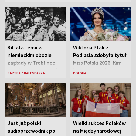
84 lata temu w
Wiktoria Ptak z
niemieckim obozie
Podlasia zdobyła tytuł
zagłady w Treblince
Miss Polski 2026! Kim
zmarł Janusz Korczak
jest nowa królowa
KARTKA Z KALENDARZA
POLSKA
piękności?
Jest już polski
Wielki sukces Polaków
audioprzewodnik po
na Międzynarodowej