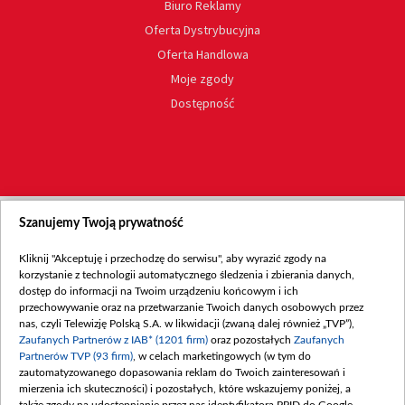
Biuro Reklamy
Oferta Dystrybucyjna
Oferta Handlowa
Moje zgody
Dostępność
Szanujemy Twoją prywatność
Kliknij "Akceptuję i przechodzę do serwisu", aby wyrazić zgody na
korzystanie z technologii automatycznego śledzenia i zbierania danych,
dostęp do informacji na Twoim urządzeniu końcowym i ich
przechowywanie oraz na przetwarzanie Twoich danych osobowych przez
nas, czyli Telewizję Polską S.A. w likwidacji (zwaną dalej również „TVP”),
Zaufanych Partnerów z IAB* (1201 firm)
oraz pozostałych
Zaufanych
Partnerów TVP (93 firm)
, w celach marketingowych (w tym do
zautomatyzowanego dopasowania reklam do Twoich zainteresowań i
mierzenia ich skuteczności) i pozostałych, które wskazujemy poniżej, a