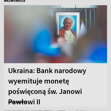
NAJNOWSZE
Ukraina: Bank narodowy
wyemituje monetę
poświęconą św. Janowi
Pawłowi II
CIEKAWOSTKI