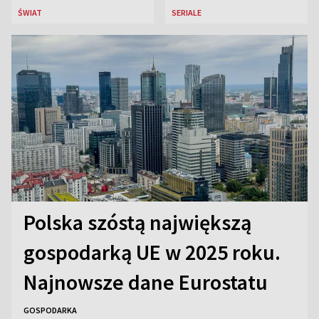
przeznaczy 656 mln
ŚWIAT
SERIALE
euro
Polska szóstą największą
gospodarką UE w 2025 roku.
Najnowsze dane Eurostatu
GOSPODARKA