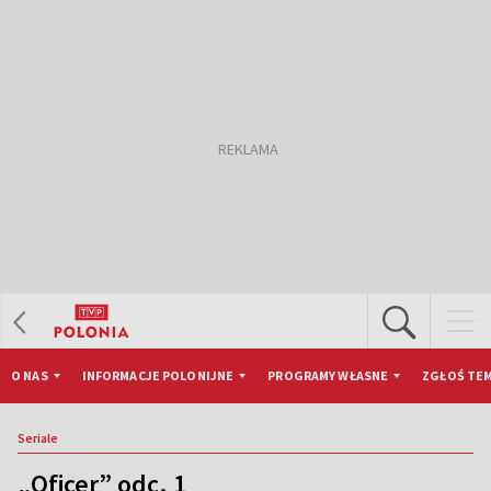
O NAS
INFORMACJE POLONIJNE
PROGRAMY WŁASNE
ZGŁOŚ TEM
Seriale
„Oficer” odc. 1