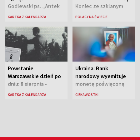
Godlewski ps. „Antek
Koniec ze szklanym
Rozpylacz”
sufitem
KARTKA Z KALENDARZA
POLACY NA ŚWIECIE
Powstanie
Ukraina: Bank
Warszawskie dzień po
narodowy wyemituje
dniu: 8 sierpnia -
monetę poświęconą
rozbrzmiewa radio
św. Janowi Pawłowi II
KARTKA Z KALENDARZA
CIEKAWOSTKI
„Błyskawica”, śmierć
„Antka Rozpylacza”