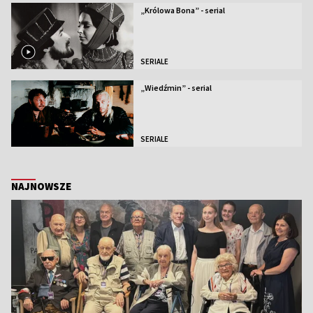
„Królowa Bona” - serial
SERIALE
„Wiedźmin” - serial
SERIALE
NAJNOWSZE