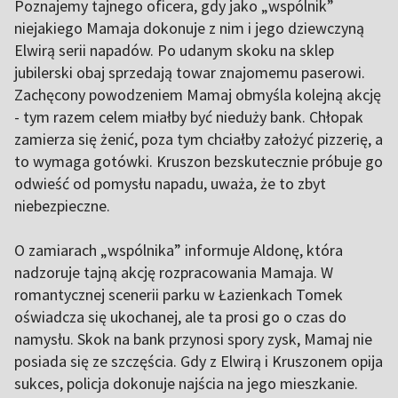
Poznajemy tajnego oficera, gdy jako „wspólnik”
niejakiego Mamaja dokonuje z nim i jego dziewczyną
Elwirą serii napadów. Po udanym skoku na sklep
jubilerski obaj sprzedają towar znajomemu paserowi.
Zachęcony powodzeniem Mamaj obmyśla kolejną akcję
- tym razem celem miałby być nieduży bank. Chłopak
zamierza się żenić, poza tym chciałby założyć pizzerię, a
to wymaga gotówki. Kruszon bezskutecznie próbuje go
odwieść od pomysłu napadu, uważa, że to zbyt
niebezpieczne.
O zamiarach „wspólnika” informuje Aldonę, która
nadzoruje tajną akcję rozpracowania Mamaja. W
romantycznej scenerii parku w Łazienkach Tomek
oświadcza się ukochanej, ale ta prosi go o czas do
namysłu. Skok na bank przynosi spory zysk, Mamaj nie
posiada się ze szczęścia. Gdy z Elwirą i Kruszonem opija
sukces, policja dokonuje najścia na jego mieszkanie.