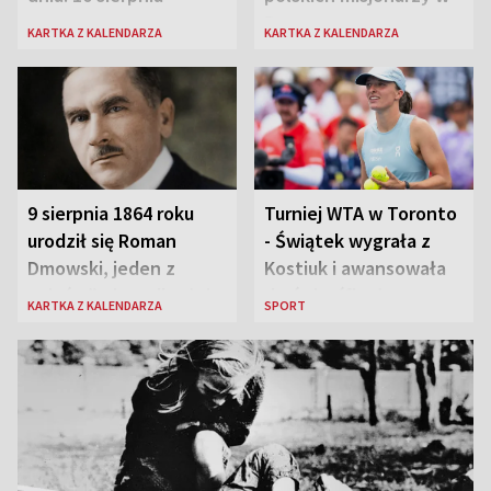
Peru
KARTKA Z KALENDARZA
KARTKA Z KALENDARZA
9 sierpnia 1864 roku
Turniej WTA w Toronto
urodził się Roman
- Świątek wygrała z
Dmowski, jeden z
Kostiuk i awansowała
„ojców” niepodległej
do ćwierćfinału
KARTKA Z KALENDARZA
SPORT
Polski