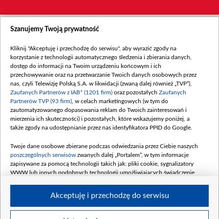
Szanujemy Twoją prywatność
Kliknij "Akceptuję i przechodzę do serwisu", aby wyrazić zgody na
korzystanie z technologii automatycznego śledzenia i zbierania danych,
dostęp do informacji na Twoim urządzeniu końcowym i ich
przechowywanie oraz na przetwarzanie Twoich danych osobowych przez
nas, czyli Telewizję Polską S.A. w likwidacji (zwaną dalej również „TVP”),
Zaufanych Partnerów z IAB* (1201 firm)
oraz pozostałych
Zaufanych
Partnerów TVP (93 firm)
, w celach marketingowych (w tym do
zautomatyzowanego dopasowania reklam do Twoich zainteresowań i
mierzenia ich skuteczności) i pozostałych, które wskazujemy poniżej, a
także zgody na udostępnianie przez nas identyfikatora PPID do Google.
Twoje dane osobowe zbierane podczas odwiedzania przez Ciebie naszych
poszczególnych serwisów
zwanych dalej „Portalem”, w tym informacje
zapisywane za pomocą technologii takich jak: pliki cookie, sygnalizatory
WWW lub innych podobnych technologii umożliwiających świadczenie
dopasowanych i bezpiecznych usług, personalizację treści oraz reklam,
udostępnianie funkcji mediów społecznościowych oraz analizowanie ruchu
Akceptuję i przechodzę do serwisu
w Internecie.
Twoje dane osobowe zbierane podczas odwiedzania przez Ciebie