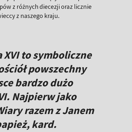
w z różnych diecezji oraz licznie
eccy z naszego kraju.
 XVI to symboliczne
Kościół powszechny
lsce bardzo dużo
I. Najpierw jako
 Wiary razem z Janem
papież, kard.