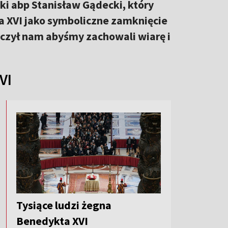
i abp Stanisław Gądecki, który
a XVI jako symboliczne zamknięcie
życzył nam abyśmy zachowali wiarę i
VI
Tysiące ludzi żegna
Benedykta XVI