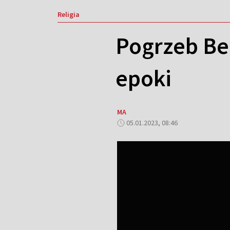
Religia
Pogrzeb Be
epoki
MA
05.01.2023, 08:46