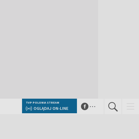
...
TVP POLONIA STREAM
OGLĄDAJ ON-LINE