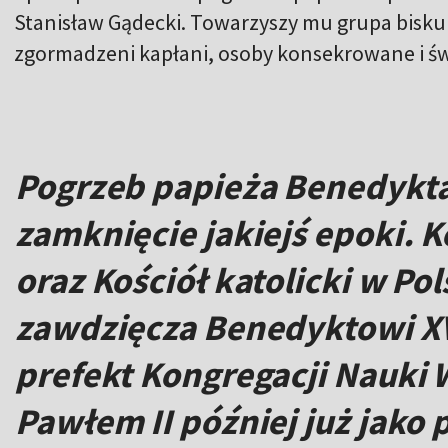
Stanisław Gądecki. Towarzyszy mu grupa biskupó
zgormadzeni kapłani, osoby konsekrowane i świ
Pogrzeb papieża Benedykta
zamknięcie jakiejś epoki. 
oraz Kościół katolicki w Po
zawdzięcza Benedyktowi XV
prefekt Kongregacji Nauki
Pawłem II później już jako 