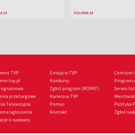
A 24
POLONIA 24
ment TVP
Emisja w TVP
Centrum i
min tvp.pl
Konkursy
Program d
Programowa
Zgłoś program (ROPAT)
Serwis fo
enia przetargowe
Kariera w TVP
Merchandi
ia Telewizyjna
Pomoc
Polityka 
zeta ogłoszenia
Kontakt
Zgłoś nadu
acje o nadawcy