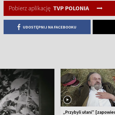
Pobierz aplikację
TVP POLONIA
UDOSTĘPNIJ NA FACEBOOKU
„Przybyli ułani” [zapowie