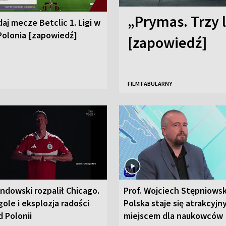
„Prymas. Trzy l
aj mecze Betclic 1. Ligi w
Polonia [zapowiedź]
[zapowiedź]
FILM FABULARNY
ndowski rozpalił Chicago.
Prof. Wojciech Stępniowsk
ole i eksplozja radości
Polska staje się atrakcyj
 Polonii
miejscem dla naukowców