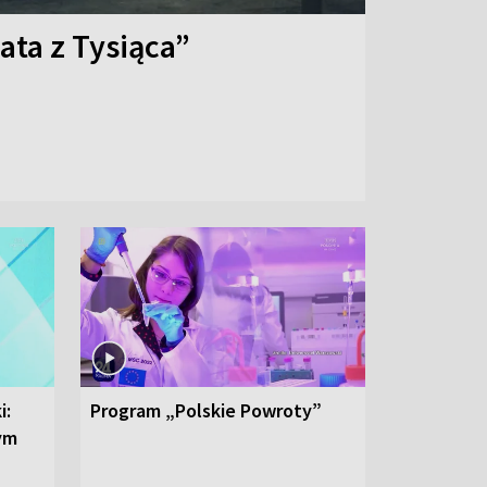
ata z Tysiąca”
i:
Program „Polskie Powroty”
nym