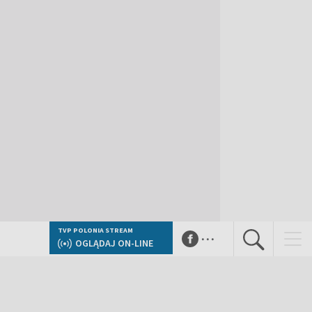
...
TVP POLONIA STREAM
OGLĄDAJ ON-LINE