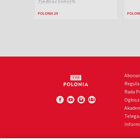
Zjednoczonych
POLONIA 24
POLONI
Abona
Regula
Rada 
Ogłosz
Akadem
Telega
Inform