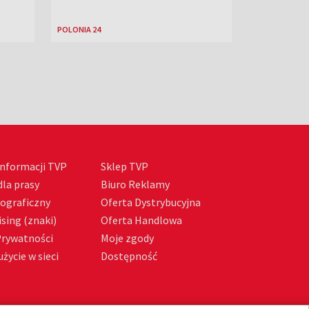
POLONIA 24
nformacji TVP
Sklep TVP
la prasy
Biuro Reklamy
tograficzny
Oferta Dystrybucyjna
sing (znaki)
Oferta Handlowa
Prywatności
Moje zgody
życie w sieci
Dostępność