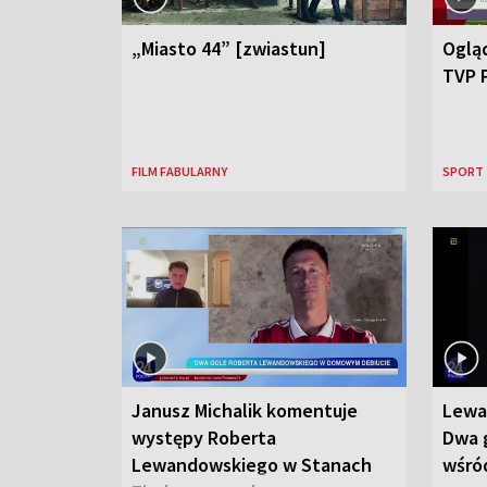
„Miasto 44” [zwiastun]
Ogląd
TVP 
FILM FABULARNY
SPORT
Janusz Michalik komentuje
Lewa
występy Roberta
Dwa g
Lewandowskiego w Stanach
wśród