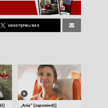
UDOSTĘPNIJ NA X
dź]
„Ania” [zapowiedź]