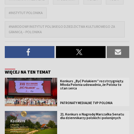
#INSTYTUT POLONIKA
#NARODOWY INSTYTUT POLSKIEGO DZIEDZICTWA KULTUROWEGO ZA
GRANICĄ – POLONIKA
WIĘCEJ NA TEN TEMAT
Konkurs „Być Polakiem” rozstrzygnięty.
Młoda Polonia udowadnia, że Polska to
stan serca
PATRONATY MEDIALNE TVP POLONIA
21. Konkurs o Nagrodę Marszałka Senatu
dla dziennikarzy polskich i polonijnych