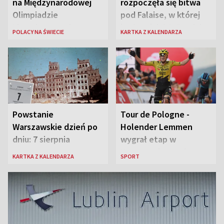
na Międzynarodowej
rozpoczęła się bitwa
Olimpiadzie
pod Falaise, w której
Lingwistycznej
brała udział 1. Dywizja
POLACY NA ŚWIECIE
KARTKA Z KALENDARZA
Pancerna gen. Maczka
Powstanie
Tour de Pologne -
Warszawskie dzień po
Holender Lemmen
dniu: 7 sierpnia
wygrał etap w
Karpaczu i został
KARTKA Z KALENDARZA
SPORT
liderem