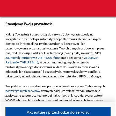
Szanujemy Twoją prywatność
Kliknij "Akceptuję i przechodzę do serwisu", aby wyrazić zgody na
korzystanie z technologii automatycznego śledzenia i zbierania danych,
dostęp do informacji na Twoim urządzeniu końcowym i ich
przechowywanie oraz na przetwarzanie Twoich danych osobowych przez
nas, czyli Telewizję Polską S.A. w likwidacji (zwaną dalej również „TVP”),
Zaufanych Partnerów z IAB* (1201 firm)
oraz pozostałych
Zaufanych
Partnerów TVP (93 firm)
, w celach marketingowych (w tym do
zautomatyzowanego dopasowania reklam do Twoich zainteresowań i
mierzenia ich skuteczności) i pozostałych, które wskazujemy poniżej, a
także zgody na udostępnianie przez nas identyfikatora PPID do Google.
Twoje dane osobowe zbierane podczas odwiedzania przez Ciebie naszych
poszczególnych serwisów
zwanych dalej „Portalem”, w tym informacje
zapisywane za pomocą technologii takich jak: pliki cookie, sygnalizatory
WWW lub innych podobnych technologii umożliwiających świadczenie
dopasowanych i bezpiecznych usług, personalizację treści oraz reklam,
udostępnianie funkcji mediów społecznościowych oraz analizowanie ruchu
Akceptuję i przechodzę do serwisu
w Internecie.