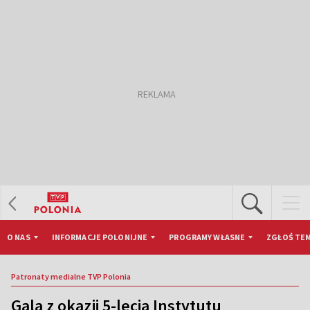
O NAS
INFORMACJE POLONIJNE
PROGRAMY WŁASNE
ZGŁOŚ TEM
Patronaty medialne TVP Polonia
Gala z okazji 5-lecia Instytutu