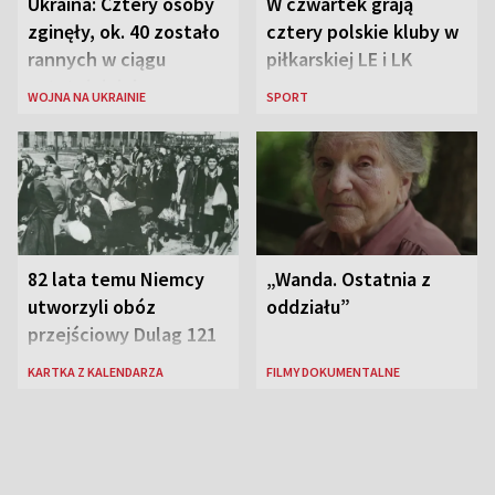
Ukraina: Cztery osoby
W czwartek grają
zginęły, ok. 40 zostało
cztery polskie kluby w
rannych w ciągu
piłkarskiej LE i LK
ostatniej doby w
WOJNA NA UKRAINIE
SPORT
rosyjskich atakach
82 lata temu Niemcy
„Wanda. Ostatnia z
utworzyli obóz
oddziału”
przejściowy Dulag 121
KARTKA Z KALENDARZA
FILMY DOKUMENTALNE