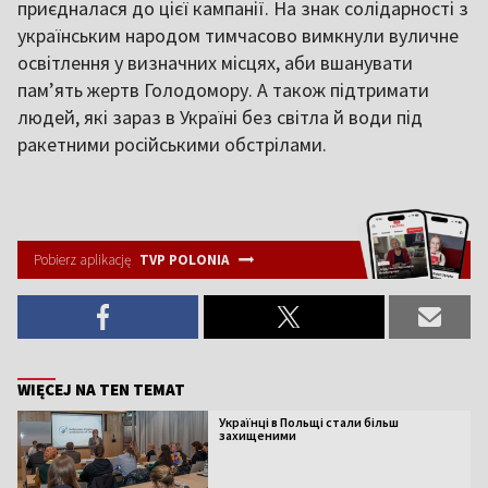
приєдналася до цієї кампанії. На знак солідарності з
українським народом тимчасово вимкнули вуличне
освітлення у визначних місцях, аби вшанувати
пам’ять жертв Голодомору. А також підтримати
людей, які зараз в Україні без світла й води під
ракетними російськими обстрілами.
Pobierz aplikację
TVP POLONIA
WIĘCEJ NA TEN TEMAT
Українці в Польщі стали більш
захищеними