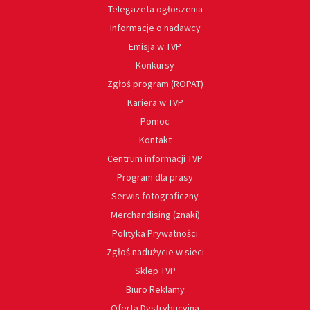
Telegazeta ogłoszenia
Informacje o nadawcy
Emisja w TVP
Konkursy
Zgłoś program (ROPAT)
Kariera w TVP
Pomoc
Kontakt
Centrum informacji TVP
Program dla prasy
Serwis fotograficzny
Merchandising (znaki)
Polityka Prywatności
Zgłoś nadużycie w sieci
Sklep TVP
Biuro Reklamy
Oferta Dystrybucyjna