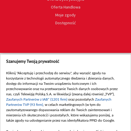
Oferta Handlowa
Moje zgody
Dostępność
Szanujemy Twoją prywatność
Kliknij "Akceptuję i przechodzę do serwisu", aby wyrazić zgody na
korzystanie z technologii automatycznego śledzenia i zbierania danych,
dostęp do informacji na Twoim urządzeniu końcowym i ich
przechowywanie oraz na przetwarzanie Twoich danych osobowych przez
nas, czyli Telewizję Polską S.A. w likwidacji (zwaną dalej również „TVP”),
Zaufanych Partnerów z IAB* (1201 firm)
oraz pozostałych
Zaufanych
Partnerów TVP (93 firm)
, w celach marketingowych (w tym do
zautomatyzowanego dopasowania reklam do Twoich zainteresowań i
mierzenia ich skuteczności) i pozostałych, które wskazujemy poniżej, a
także zgody na udostępnianie przez nas identyfikatora PPID do Google.