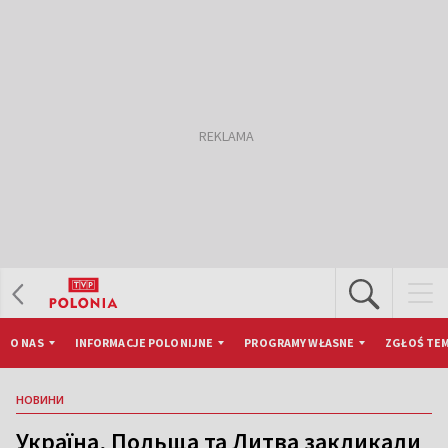
O NAS
INFORMACJE POLONIJNE
PROGRAMY WŁASNE
ZGŁOŚ TEM
НОВИНИ
Україна, Польща та Литва закликали