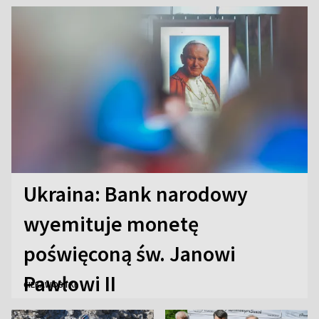
„Antka Rozpylacza”
Ukraina: Bank narodowy
wyemituje monetę
poświęconą św. Janowi
Pawłowi II
CIEKAWOSTKI