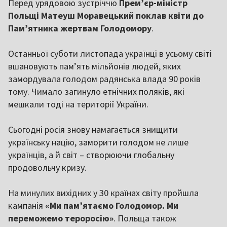
Перед урядовою зустріччю
Прем’єр-міністр
Польщі Матеуш Моравецький поклав квіти до
Пам’ятника жертвам Голодомору
.
Останньої суботи листопада українці в усьому світі
вшановують пам’ять мільйонів людей, яких
замордувала голодом радянська влада 90 років
тому. Чимало загинуло етнічних поляків, які
мешкали тоді на території України.
Сьогодні росія знову намагається знищити
українську націю, заморити голодом не лише
українців, а й світ – створюючи глобальну
продовольчу кризу.
На минулих вихідних у 30 країнах світу пройшла
кампанія
«Ми пам’ятаємо Голодомор. Ми
переможемо тероросію»
. Польща також