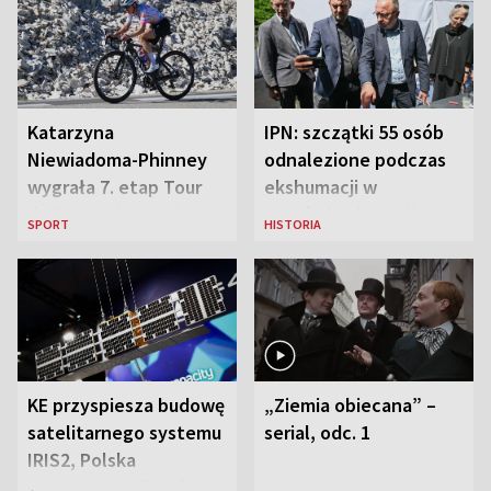
Katarzyna
IPN: szczątki 55 osób
Niewiadoma-Phinney
odnalezione podczas
wygrała 7. etap Tour
ekshumacji w
de France i została
Ostrówkach i Woli
SPORT
HISTORIA
liderką wyścigu
Ostrowieckiej
KE przyspiesza budowę
„Ziemia obiecana” –
satelitarnego systemu
serial, odc. 1
IRIS2, Polska
przeznaczy 656 mln