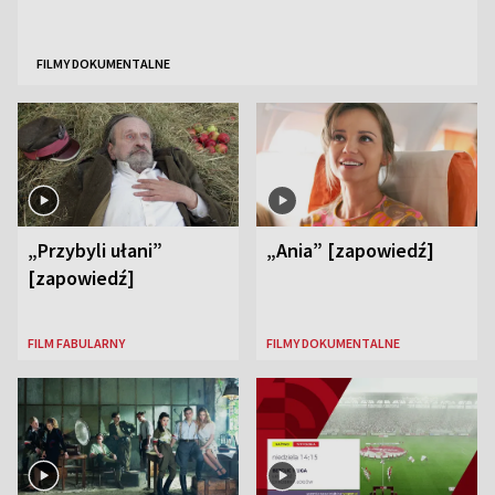
FILMY DOKUMENTALNE
„Przybyli ułani”
„Ania” [zapowiedź]
[zapowiedź]
FILM FABULARNY
FILMY DOKUMENTALNE