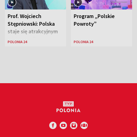
Prof. Wojciech
Program „Polskie
Stępniowski: Polska
Powroty”
staje się atrakcyjnym
miejscem dla
POLONIA 24
POLONIA 24
naukowców