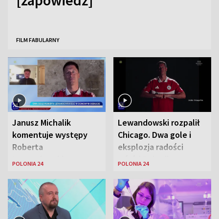
[zapowiedź]
FILM FABULARNY
Janusz Michalik
Lewandowski rozpalił
komentuje występy
Chicago. Dwa gole i
Roberta
eksplozja radości
Lewandowskiego w
wśród Polonii
POLONIA 24
POLONIA 24
Stanach
Zjednoczonych