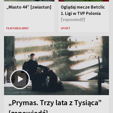
„Miasto 44” [zwiastun]
Oglądaj mecze Betclic
1. Ligi w TVP Polonia
[zapowiedź]
FILM FABULARNY
SPORT
„Prymas. Trzy lata z Tysiąca”