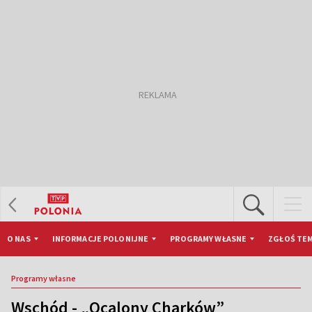
O NAS
INFORMACJE POLONIJNE
PROGRAMY WŁASNE
ZGŁOŚ TEM
Programy własne
Wschód - „Ocalony Charków”