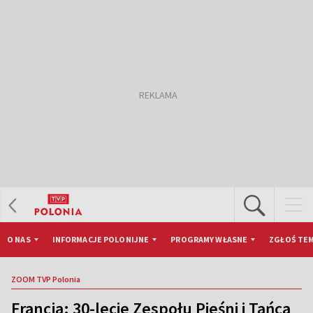
O NAS
INFORMACJE POLONIJNE
PROGRAMY WŁASNE
ZGŁOŚ TEM
ZOOM TVP Polonia
Francja: 30-lecie Zespołu Pieśni i Tańca