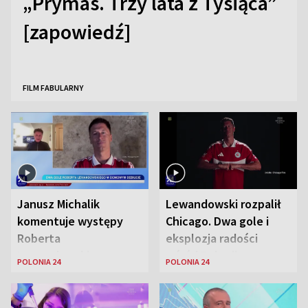
„Prymas. Trzy lata z Tysiąca”
[zapowiedź]
FILM FABULARNY
Janusz Michalik
Lewandowski rozpalił
komentuje występy
Chicago. Dwa gole i
Roberta
eksplozja radości
Lewandowskiego w
wśród Polonii
POLONIA 24
POLONIA 24
Stanach
Zjednoczonych