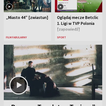
„Miasto 44” [zwiastun]
Oglądaj mecze Betclic
1. Ligi w TVP Polonia
[zapowiedź]
FILM FABULARNY
SPORT