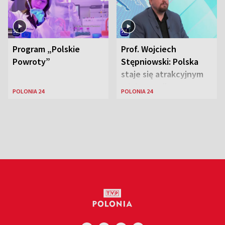
Program „Polskie
Prof. Wojciech
Powroty”
Stępniowski: Polska
staje się atrakcyjnym
miejscem dla
POLONIA 24
POLONIA 24
naukowców