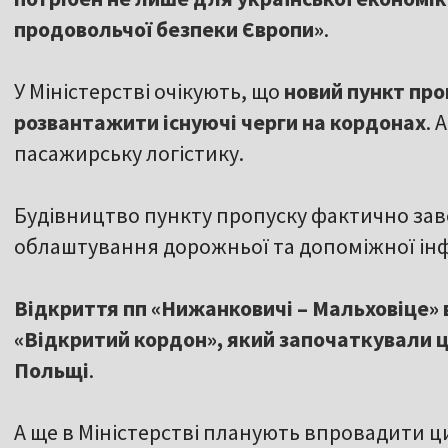
продовольчої безпеки Європи»
.
У Міністерстві очікують, що
новий пункт про
розвантажити існуючі черги на кордонах
. 
пасажирську логістику.
Будівництво пункту пропуску фактично за
облаштування дорожньої та допоміжної ін
Відкриття пп «Нижанковичі – Мальховіце» 
«Відкритий кордон», який започаткували ц
Польщі
.
А ще в Міністерстві планують впровадити 