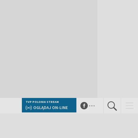
...
TVP POLONIA STREAM
OGLĄDAJ ON-LINE