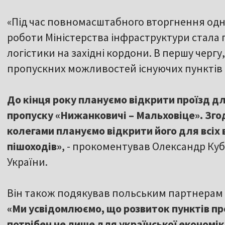
«Під час повномасштабного вторгнення одн
роботи Міністерства інфраструктури стала 
логістики на західні кордони. В першу черг
пропускних можливостей існуючих пунктів 
До кінця року плануємо відкрити проїзд д
пропуску «Нижанковичі – Мальховіце». Зго
колегами плануємо відкрити його для всіх 
пішоходів»
, - прокоментував Олександр Куб
України.
Він також подякував польським партнерам з
«Ми усвідомлюємо, що розвиток пунктів про
потрібен не лише для української економіки