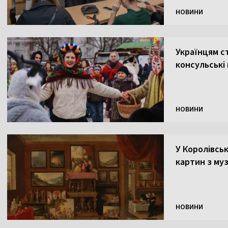
НОВИНИ
Українцям с
консульські
НОВИНИ
У Королівсь
картин з му
НОВИНИ