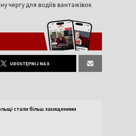
ну чергу для водіїв вантажівок
UDOSTĘPNIJ NA X
Польщі стали більш захищеними