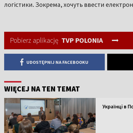
логістики. Зокрема, хочуть ввести електрон
Pobierz aplikację
TVP POLONIA
UDOSTĘPNIJ NA FACEBOOKU
WIĘCEJ NA TEN TEMAT
Українці в 