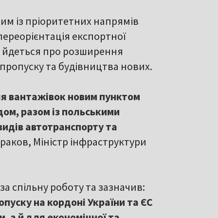
им із пріоритетних напрямів
переорієнтація експортної
у, йдеться про розширення
пропуску та будівництва нових.
ля вантажівок новим пунктом
дом, разом із польськими
видів автотранспорту та
раков, Міністр інфраструктури
а спільну роботу та зазначив:
пуску на кордоні України та ЄС
, а й для економічної та