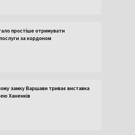
тало простіше отримувати
 послуги за кордоном
кому замку Варшави триває виставка
зею Ханенків