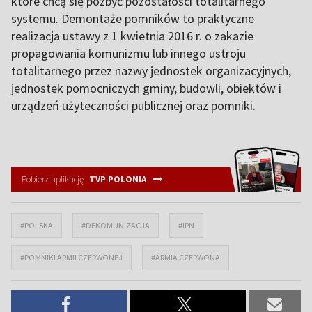
które chcą się pozbyć pozostałości totalitarnego
systemu. Demontaże pomników to praktyczne
realizacja ustawy z 1 kwietnia 2016 r. o zakazie
propagowania komunizmu lub innego ustroju
totalitarnego przez nazwy jednostek organizacyjnych,
jednostek pomocniczych gminy, budowli, obiektów i
urządzeń użyteczności publicznej oraz pomniki.
Pobierz aplikację
TVP POLONIA
#POLSKA
#DEKOMUNIZACJA
#IPN
#POMNIKI ARMII CZERWONEJ
#ARMIA CZERWONA