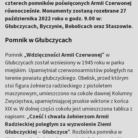
czterech pomników poświęconych Armii Czerwonej
równocześnie. Monumenty zostaną rozebrane 27
października 2022 roku o godz. 9.00 w:
Głubczycach, Byczynie, Bobolicach oraz Staszowie.
Pomnik w Głubczycach
Pomnik „
Wdzięczności Armii Czerwonej
” w
Głubczycach został wzniesiony w 1945 roku w parku
miejskim. Upamiętniał czerwonoarmistów poległych na
terenie powiatu głubczyckiego. Obelisk, przed którym
stoi figura żołnierza radzieckiego z pistoletem
maszynowym, umieszczono na cokole dawnej Kolumny
Zwycięstwa, upamiętniającej pruskie wiktorie z końca
XIX w. W dolnej części cokołu jest umieszczona tablica z
napisem: „
Cześć i chwała żołnierzom Armii
Radzieckiej poległym za wyzwolenie Ziemi
Głubczyckiej – Głubczyce
”. Rozbiórka pomnika w