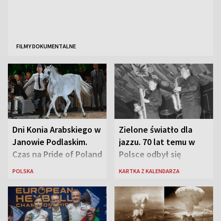
FILMY DOKUMENTALNE
Dni Konia Arabskiego w
Zielone światło dla
Janowie Podlaskim.
jazzu. 70 lat temu w
Czas na Pride of Poland
Polsce odbył się
pierwszy festiwal
POLSKA
KARTKA Z KALENDARZA
jazzowy