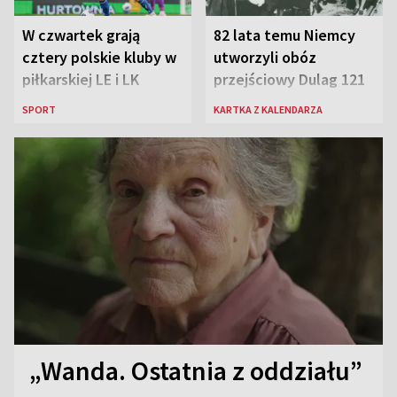
W czwartek grają
82 lata temu Niemcy
cztery polskie kluby w
utworzyli obóz
piłkarskiej LE i LK
przejściowy Dulag 121
SPORT
KARTKA Z KALENDARZA
„Wanda. Ostatnia z oddziału”