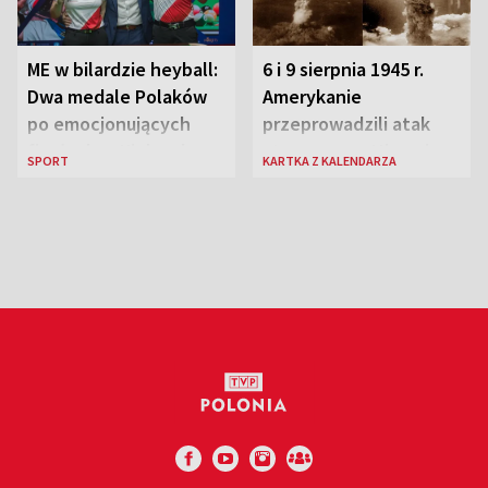
ME w bilardzie heyball:
6 i 9 sierpnia 1945 r.
Dwa medale Polaków
Amerykanie
po emocjonujących
przeprowadzili atak
finałach w Kielcach
atomowy na Hiroszimę
SPORT
KARTKA Z KALENDARZA
i Nagasaki