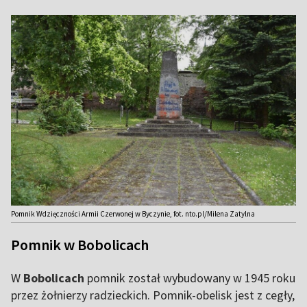
Pomnik Wdzięczności Armii Czerwonej w Byczynie, fot. nto.pl/Milena Zatylna
Pomnik w Bobolicach
W
Bobolicach
pomnik został wybudowany w 1945 roku
przez żołnierzy radzieckich. Pomnik-obelisk jest z cegły,