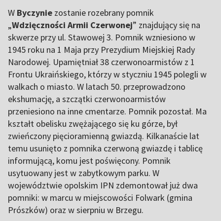
W
Byczynie
zostanie rozebrany pomnik
„
Wdzięczności Armii Czerwonej
” znajdujący się na
skwerze przy ul. Stawowej 3. Pomnik wzniesiono w
1945 roku na 1 Maja przy Prezydium Miejskiej Rady
Narodowej. Upamiętniał 38 czerwonoarmistów z 1
Frontu Ukraińskiego, którzy w styczniu 1945 polegli w
walkach o miasto. W latach 50. przeprowadzono
ekshumację, a szczątki czerwonoarmistów
przeniesiono na inne cmentarze. Pomnik pozostał. Ma
kształt obelisku zwężającego się ku górze, był
zwieńczony pięcioramienną gwiazdą. Kilkanaście lat
temu usunięto z pomnika czerwoną gwiazdę i tablicę
informującą, komu jest poświęcony. Pomnik
usytuowany jest w zabytkowym parku. W
województwie opolskim IPN zdemontował już dwa
pomniki: w marcu w miejscowości Folwark (gmina
Prószków) oraz w sierpniu w Brzegu.