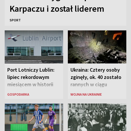
Karpaczu i został liderem
SPORT
Port Lotniczy Lublin:
Ukraina: Cztery osoby
lipiec rekordowym
zginęły, ok. 40 zostało
miesiącem w historii
rannych w ciągu
lotniska
ostatniej doby w
GOSPODARKA
WOJNA NA UKRAINIE
rosyjskich atakach