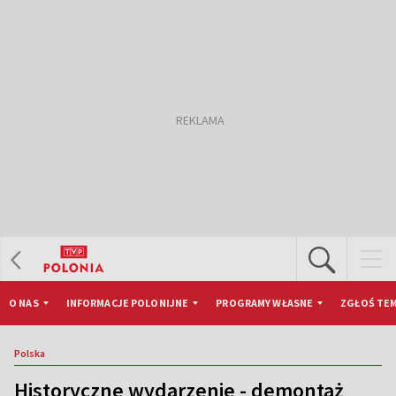
O NAS
INFORMACJE POLONIJNE
PROGRAMY WŁASNE
ZGŁOŚ TEM
Polska
Historyczne wydarzenie - demontaż