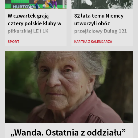
W czwartek grają
82 lata temu Niemcy
cztery polskie kluby w
utworzyli obóz
piłkarskiej LE i LK
przejściowy Dulag 121
SPORT
KARTKA Z KALENDARZA
„Wanda. Ostatnia z oddziału”