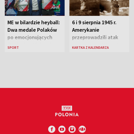
ME w bilardzie heyball:
6 i 9 sierpnia 1945 r.
Dwa medale Polaków
Amerykanie
po emocjonujących
przeprowadzili atak
finałach w Kielcach
atomowy na Hiroszimę
SPORT
KARTKA Z KALENDARZA
i Nagasaki