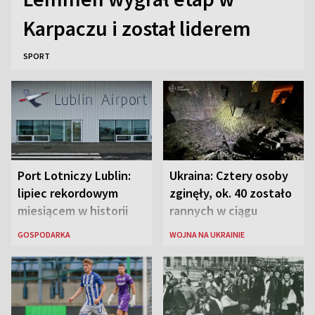
Karpaczu i został liderem
SPORT
Port Lotniczy Lublin:
Ukraina: Cztery osoby
lipiec rekordowym
zginęły, ok. 40 zostało
miesiącem w historii
rannych w ciągu
lotniska
ostatniej doby w
GOSPODARKA
WOJNA NA UKRAINIE
rosyjskich atakach