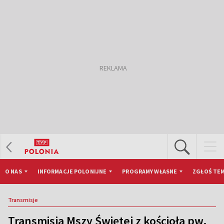
O NAS
INFORMACJE POLONIJNE
PROGRAMY WŁASNE
ZGŁOŚ TEM
Transmisje
Transmisja Mszy Świętej z kościoła pw.