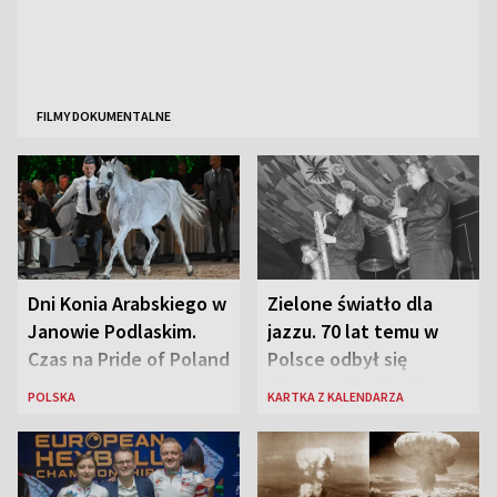
FILMY DOKUMENTALNE
Dni Konia Arabskiego w
Zielone światło dla
Janowie Podlaskim.
jazzu. 70 lat temu w
Czas na Pride of Poland
Polsce odbył się
pierwszy festiwal
POLSKA
KARTKA Z KALENDARZA
jazzowy