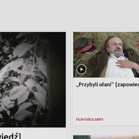
„Przybyli ułani” [zapowie
FILM FABULARNY
iedź]