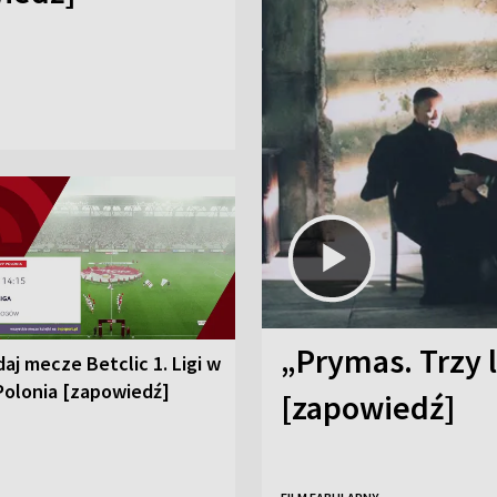
„Prymas. Trzy l
aj mecze Betclic 1. Ligi w
Polonia [zapowiedź]
[zapowiedź]