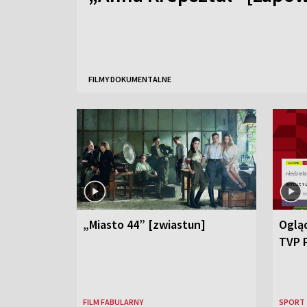
FILMY DOKUMENTALNE
„Miasto 44” [zwiastun]
Ogląd
TVP 
FILM FABULARNY
SPORT