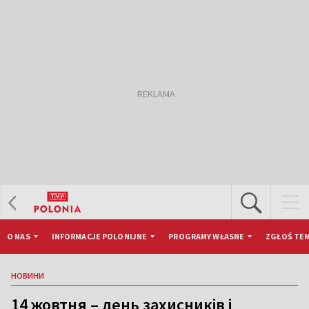
O NAS
INFORMACJE POLONIJNE
PROGRAMY WŁASNE
ZGŁOŚ TEM
НОВИНИ
14 жовтня – день захисників і