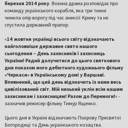
березня 2014 року
. Воєнна драма розповідає про
команду українського корабля, яка три тижні
чинила опір ворогу під час анексії Криму та не
спустила державний прапор.
«
14 жовтня українці всього світу відзначають
найголовніше державне свято нашого
сьогодення – День захисників і захисниць
України! Радий долучитися до цього святкового
дня показом мого дебютного художнього фільму
«Черкаси» в Українському домі у Варшаві.
Впевнений, що цей день відзначить із нами весь
цивілізований світ. Мій низький уклін всім нашим
захисникам і захисницям! Разом до Перемоги!
» -
зазначив режисер фільму Тимур Ященко.
Цього дня в Україні відзначають Покрову Пресвятої
Богородиці та День українського козацтва.