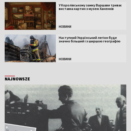
У Королівському замку Варшави триває
виставка картин з музею Ханенків
НОВИНИ
Наступний Український легіон буде
значно більший і з ширшою географію
НОВИНИ
NAJNOWSZE