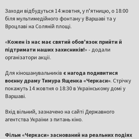
Заходи відбудуться 14 жовтня, у п’ятницю, о 18:00
біля мультимедійного фонтану у Варшаві та у
Вроцлаві на Соляній площі.
«
Кожен із нас має святий обов’язок прийти й
підтримати наших захисників!
» - додали
організатори акції.
Для кіношанувальників
є нагода подивитися
воєнну драму Тимура Ященка «Черкаси»
. Стрічку
покажуть 14 жовтня о 18:30 в Українському домі у
Варшаві.
Вхід вільний, зазначено на сайті Державного
агентства України з питань кіно.
Фільм «Черкаси» заснований на реальних подіях