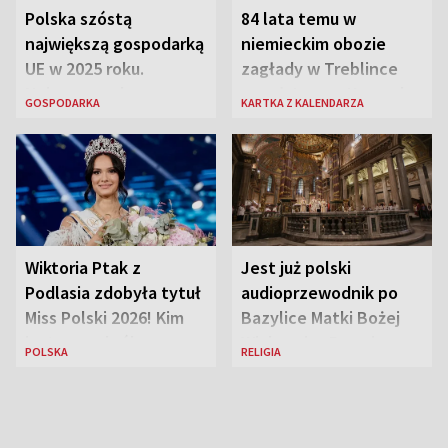
Polska szóstą
84 lata temu w
największą gospodarką
niemieckim obozie
UE w 2025 roku.
zagłady w Treblince
Najnowsze dane
zmarł Janusz Korczak
GOSPODARKA
KARTKA Z KALENDARZA
Eurostatu
Wiktoria Ptak z
Jest już polski
Podlasia zdobyła tytuł
audioprzewodnik po
Miss Polski 2026! Kim
Bazylice Matki Bożej
jest nowa królowa
Większej w Rzymie
POLSKA
RELIGIA
piękności?