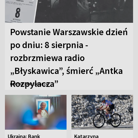
Powstanie Warszawskie dzień
po dniu: 8 sierpnia -
rozbrzmiewa radio
„Błyskawica”, śmierć „Antka
Rozpylacza”
KARTKA Z KALENDARZA
Ukraina: Bank
Katarzyna