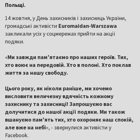
Польщі.
14 жовтня, у День захисників і захисниць України,
громадські активісти
Euromaidan-Warszawa
закликали усіх у соцмережах прийти на акції
подяки.
«
Ми завжди пам’ятаємо про наших героїв. Тих,
хто воює на передовій. Хто в полоні. Хто поклав
життя за нашу свободу.
Цього року, як ніколи раніше, ми хочемо
висловити величезну вдячність кожному
захиснику та захисниці! Запрошуємо вас
долучитися до нашої акції подяки. Ми також
вшануємо пам’ять тих, хто охороняє наш спокій,
але вже на небі
», - звернулися активісти у
Facebook.