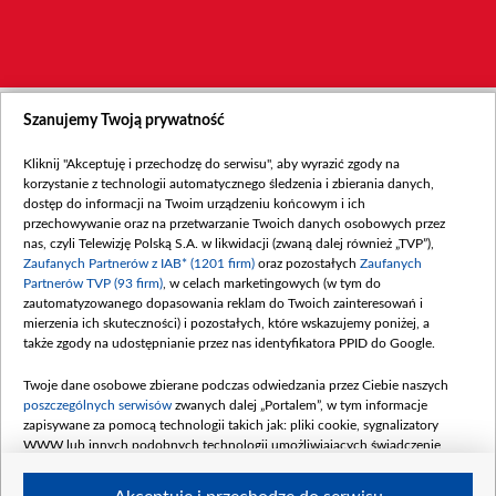
Szanujemy Twoją prywatność
Kliknij "Akceptuję i przechodzę do serwisu", aby wyrazić zgody na
korzystanie z technologii automatycznego śledzenia i zbierania danych,
dostęp do informacji na Twoim urządzeniu końcowym i ich
przechowywanie oraz na przetwarzanie Twoich danych osobowych przez
nas, czyli Telewizję Polską S.A. w likwidacji (zwaną dalej również „TVP”),
Zaufanych Partnerów z IAB* (1201 firm)
oraz pozostałych
Zaufanych
Partnerów TVP (93 firm)
, w celach marketingowych (w tym do
zautomatyzowanego dopasowania reklam do Twoich zainteresowań i
mierzenia ich skuteczności) i pozostałych, które wskazujemy poniżej, a
także zgody na udostępnianie przez nas identyfikatora PPID do Google.
Twoje dane osobowe zbierane podczas odwiedzania przez Ciebie naszych
poszczególnych serwisów
zwanych dalej „Portalem”, w tym informacje
zapisywane za pomocą technologii takich jak: pliki cookie, sygnalizatory
WWW lub innych podobnych technologii umożliwiających świadczenie
dopasowanych i bezpiecznych usług, personalizację treści oraz reklam,
udostępnianie funkcji mediów społecznościowych oraz analizowanie ruchu