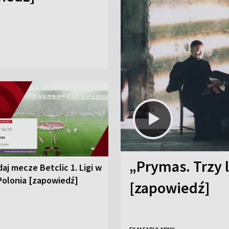
„Prymas. Trzy l
aj mecze Betclic 1. Ligi w
Polonia [zapowiedź]
[zapowiedź]