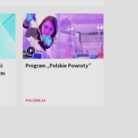
i:
Program „Polskie Powroty”
nym
POLONIA 24