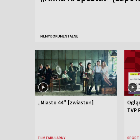
FILMY DOKUMENTALNE
„Miasto 44” [zwiastun]
Ogląd
TVP 
FILM FABULARNY
SPORT