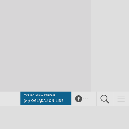
...
TVP POLONIA STREAM
OGLĄDAJ ON-LINE