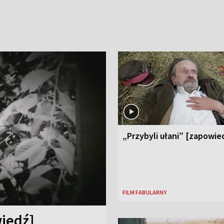
„Przybyli ułani” [zapowie
FILM FABULARNY
iedź]