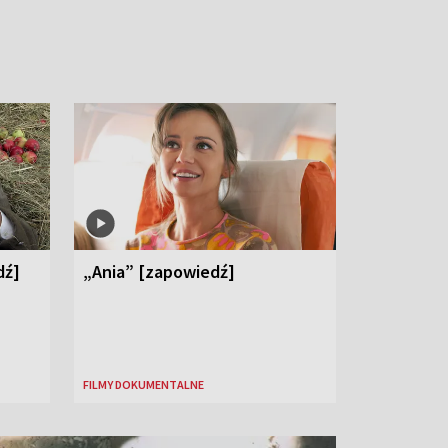
dź]
„Ania” [zapowiedź]
FILMY DOKUMENTALNE