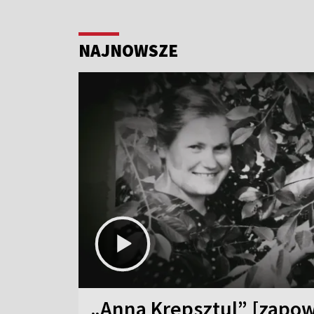
NAJNOWSZE
„Anna Krepsztul” [zapow