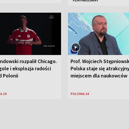
FILM FABULARNY
ndowski rozpalił Chicago.
Prof. Wojciech Stępniowsk
ole i eksplozja radości
Polska staje się atrakcyj
 Polonii
miejscem dla naukowców
A 24
POLONIA 24