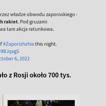
rzez władze obwodu zaporoskiego -
h rakiet
. Pod gruzami
rwa tam akcja ratunkowa.
of
#Zaporizhzhia
this night.
J69BJqxg5
ctober 6, 2022
o z Rosji około 700 tys.