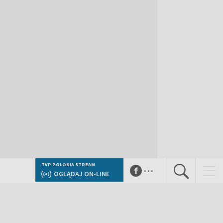
...
TVP POLONIA STREAM
OGLĄDAJ ON-LINE