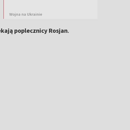
Wojna na Ukrainie
ekają poplecznicy Rosjan
.