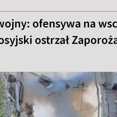
wojny: ofensywa na wsc
osyjski ostrzał Zaporoż