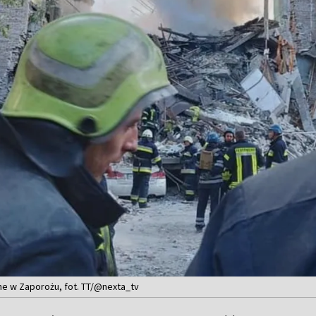
lne w Zaporożu, fot. TT/@nexta_tv