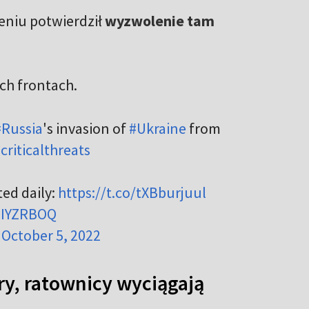
eniu potwierdził
wyzwolenie tam
ch frontach.
#Russia
's invasion of
#Ukraine
from
criticalthreats
ted daily:
https://t.co/tXBburjuul
YLIYZRBOQ
)
October 5, 2022
ry, ratownicy wyciągają