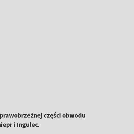
 prawobrzeżnej części obwodu
epr i Ingulec
.