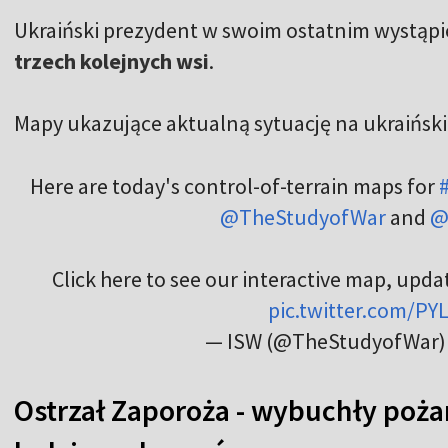
Ukraiński prezydent w swoim ostatnim wystąpi
trzech kolejnych wsi
.
Mapy ukazujące aktualną sytuację na ukraiński
Here are today's control-of-terrain maps for
@TheStudyofWar
and
@
Click here to see our interactive map, upda
pic.twitter.com/P
— ISW (@TheStudyofWar
Ostrzał Zaporoża - wybuchły poża