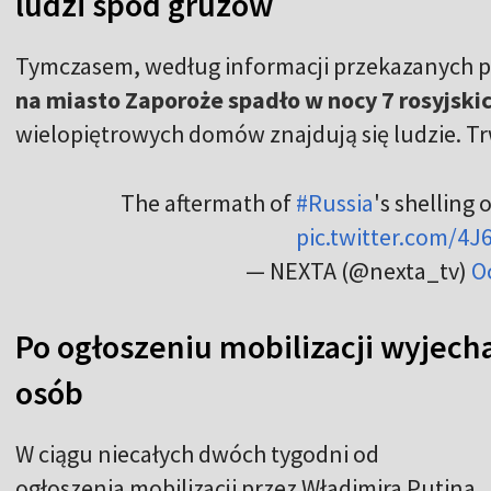
ludzi spod gruzów
Tymczasem, według informacji przekazanych p
na miasto Zaporoże spadło w nocy 7 rosyjskic
wielopiętrowych domów znajdują się ludzie. T
The aftermath of
#Russia
's shelling 
pic.twitter.com/4
— NEXTA (@nexta_tv)
O
Po ogłoszeniu mobilizacji wyjechał
osób
W ciągu niecałych dwóch tygodni od
ogłoszenia mobilizacji przez Władimira Putina