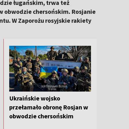
dzie ługańskim, trwa też
 w obwodzie chersońskim. Rosjanie
ontu. W Zaporożu rosyjskie rakiety
Ukraińskie wojsko
przełamało obronę Rosjan w
obwodzie chersońskim