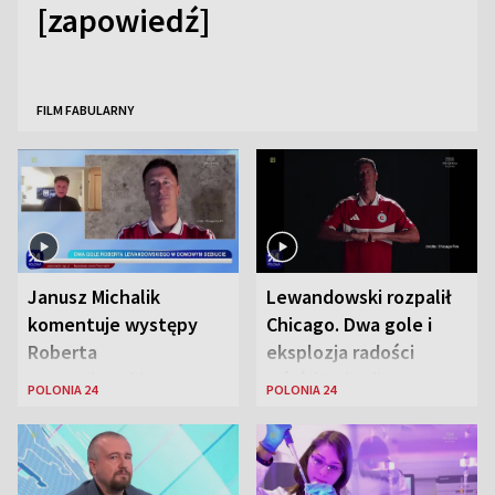
[zapowiedź]
FILM FABULARNY
Janusz Michalik
Lewandowski rozpalił
komentuje występy
Chicago. Dwa gole i
Roberta
eksplozja radości
Lewandowskiego w
wśród Polonii
POLONIA 24
POLONIA 24
Stanach
Zjednoczonych