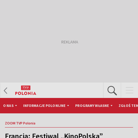
O NAS
INFORMACJE POLONIJNE
PROGRAMY WŁASNE
ZGŁOŚ TEM
ZOOM TVP Polonia
Francja: Festiwal „KinoPolska”