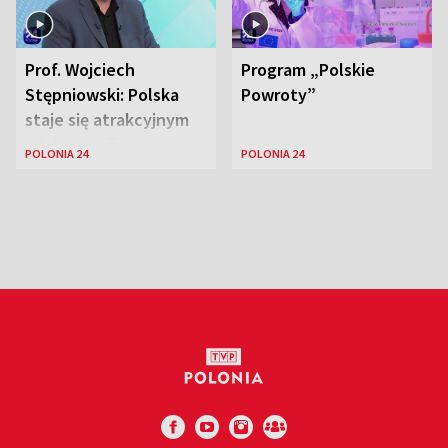
Prof. Wojciech
Program „Polskie
Stępniowski: Polska
Powroty”
staje się atrakcyjnym
miejscem dla
POLONIA 24
POLONIA 24
naukowców