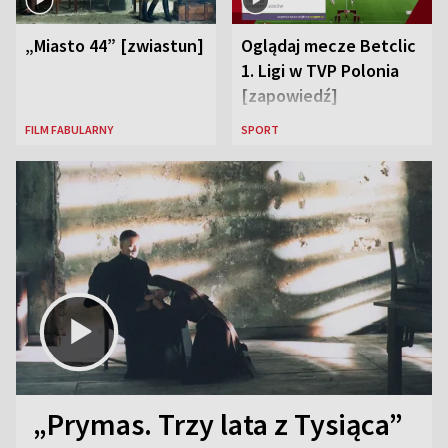
„Miasto 44” [zwiastun]
Oglądaj mecze Betclic
1. Ligi w TVP Polonia
[zapowiedź]
FILM FABULARNY
SPORT
„Prymas. Trzy lata z Tysiąca”