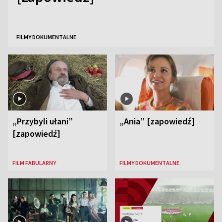
FILMY DOKUMENTALNE
„Przybyli ułani”
„Ania” [zapowiedź]
[zapowiedź]
FILM FABULARNY
FILMY DOKUMENTALNE