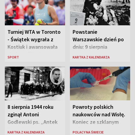
Turniej WTA w Toronto
Powstanie
- Świątek wygrała z
Warszawskie dzień po
Kostiuk i awansowała
dniu: 9 sierpnia
do ćwierćfinału
SPORT
KARTKA Z KALENDARZA
8 sierpnia 1944 roku
Powroty polskich
zginął Antoni
naukowców nad Wisłę.
Godlewski ps. „Antek
Koniec ze szklanym
Rozpylacz”
sufitem
KARTKA Z KALENDARZA
POLACY NA ŚWIECIE