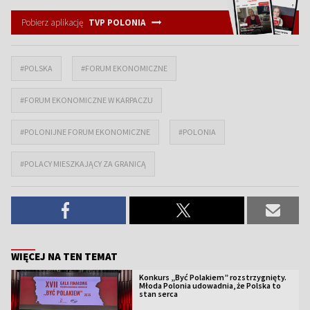
Pobierz aplikację
TVP POLONIA
#POLSKA
#FORUM EKONOMICZNE
#FORUM EKONOMICZNE W KARPACZU
#POLONIJNE FORUM EKONOMICZNE
#POLONIA
#POLACY MIESZKAJĄCY ZA GRANICĄ
WIĘCEJ NA TEN TEMAT
Konkurs „Być Polakiem” rozstrzygnięty.
Młoda Polonia udowadnia, że Polska to
stan serca