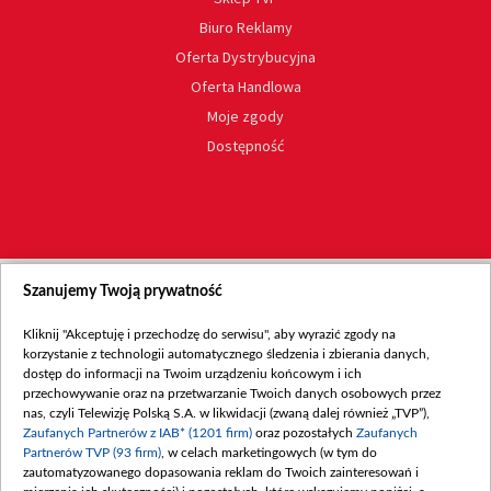
Biuro Reklamy
Oferta Dystrybucyjna
Oferta Handlowa
Moje zgody
Dostępność
Szanujemy Twoją prywatność
Kliknij "Akceptuję i przechodzę do serwisu", aby wyrazić zgody na
korzystanie z technologii automatycznego śledzenia i zbierania danych,
dostęp do informacji na Twoim urządzeniu końcowym i ich
przechowywanie oraz na przetwarzanie Twoich danych osobowych przez
nas, czyli Telewizję Polską S.A. w likwidacji (zwaną dalej również „TVP”),
Zaufanych Partnerów z IAB* (1201 firm)
oraz pozostałych
Zaufanych
Partnerów TVP (93 firm)
, w celach marketingowych (w tym do
zautomatyzowanego dopasowania reklam do Twoich zainteresowań i