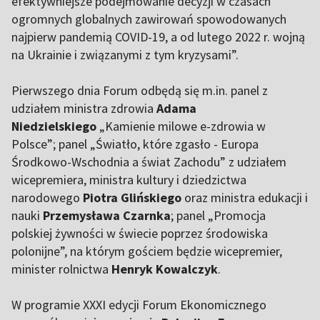
efektywniejsze podejmowanie decyzji w czasach
ogromnych globalnych zawirowań spowodowanych
najpierw pandemią COVID-19, a od lutego 2022 r. wojną
na Ukrainie i związanymi z tym kryzysami”.
Pierwszego dnia Forum odbędą się m.in. panel z
udziałem ministra zdrowia
Adama
Niedzielskiego
„Kamienie milowe e-zdrowia w
Polsce”; panel „Światło, które zgasło - Europa
Środkowo-Wschodnia a świat Zachodu” z udziałem
wicepremiera, ministra kultury i dziedzictwa
narodowego
Piotra Glińskiego
oraz ministra edukacji i
nauki
Przemysława Czarnka
; panel „Promocja
polskiej żywności w świecie poprzez środowiska
polonijne”, na którym gościem będzie wicepremier,
minister rolnictwa
Henryk Kowalczyk
.
W programie XXXI edycji Forum Ekonomicznego