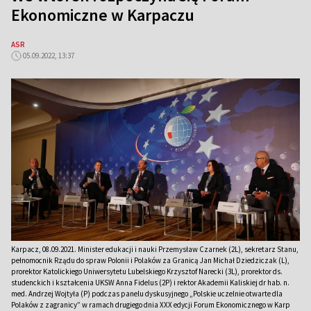
Ekonomiczne w Karpaczu
ASR
05.09.2022, 13:37
Karpacz, 08.09.2021. Minister edukacji i nauki Przemysław Czarnek (2L), sekretarz Stanu,
pełnomocnik Rządu do spraw Polonii i Polaków za Granicą Jan Michał Dziedziczak (L),
prorektor Katolickiego Uniwersytetu Lubelskiego Krzysztof Narecki (3L), prorektor ds.
studenckich i kształcenia UKSW Anna Fidelus (2P) i rektor Akademii Kaliskiej dr hab. n.
med. Andrzej Wojtyła (P) podczas panelu dyskusyjnego „Polskie uczelnie otwarte dla
Polaków z zagranicy” w ramach drugiego dnia XXX edycji Forum Ekonomicznego w Karp