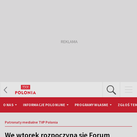
O NAS
INFORMACJE POLONIJNE
PROGRAMY WŁASNE
ZGŁOŚ TEM
Patronaty medialne TVP Polonia
We wtorek rozpoczyna się Forum