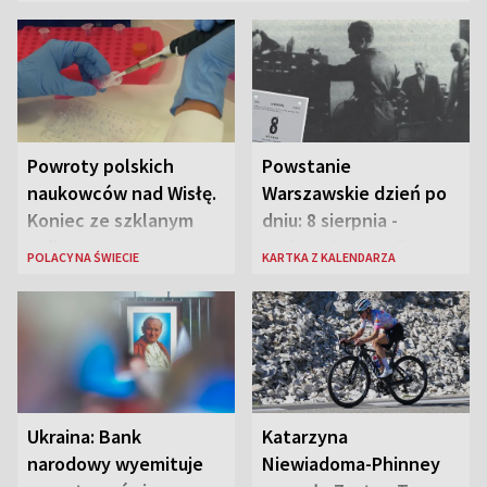
Powroty polskich
Powstanie
naukowców nad Wisłę.
Warszawskie dzień po
Koniec ze szklanym
dniu: 8 sierpnia -
sufitem
rozbrzmiewa radio
POLACY NA ŚWIECIE
KARTKA Z KALENDARZA
„Błyskawica”, śmierć
„Antka Rozpylacza”
Ukraina: Bank
Katarzyna
narodowy wyemituje
Niewiadoma-Phinney