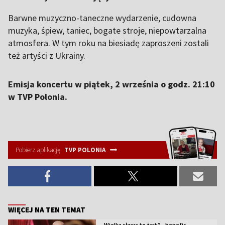
Barwne muzyczno-taneczne wydarzenie, cudowna
muzyka, śpiew, taniec, bogate stroje, niepowtarzalna
atmosfera. W tym roku na biesiadę zaproszeni zostali
też artyści z Ukrainy.
Emisja koncertu w piątek, 2 września o godz. 21:10
w TVP Polonia.
Pobierz aplikację
TVP POLONIA
WIĘCEJ NA TEN TEMAT
„Wielka sława to żart” – benefis