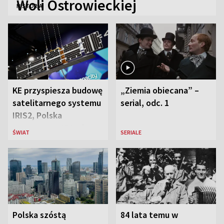
Woli Ostrowieckiej
HISTORIA
KE przyspiesza budowę
„Ziemia obiecana” –
satelitarnego systemu
serial, odc. 1
IRIS2, Polska
przeznaczy 656 mln
ŚWIAT
SERIALE
euro
Polska szóstą
84 lata temu w