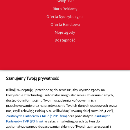
Sklep TVP
Biuro Reklamy
Oferta Dystrybucyjna
Oferta Handlowa
Moje zgody
Dostępność
Szanujemy Twoją prywatność
Kliknij "Akceptuję i przechodzę do serwisu", aby wyrazić zgody na
korzystanie z technologii automatycznego śledzenia i zbierania danych,
dostęp do informacji na Twoim urządzeniu końcowym i ich
przechowywanie oraz na przetwarzanie Twoich danych osobowych przez
nas, czyli Telewizję Polską S.A. w likwidacji (zwaną dalej również „TVP”),
Zaufanych Partnerów z IAB* (1201 firm)
oraz pozostałych
Zaufanych
Partnerów TVP (93 firm)
, w celach marketingowych (w tym do
zautomatyzowanego dopasowania reklam do Twoich zainteresowań i