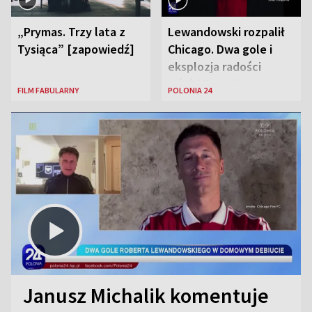
„Prymas. Trzy lata z
Lewandowski rozpalił
Tysiąca” [zapowiedź]
Chicago. Dwa gole i
eksplozja radości
wśród Polonii
FILM FABULARNY
POLONIA 24
Janusz Michalik komentuje