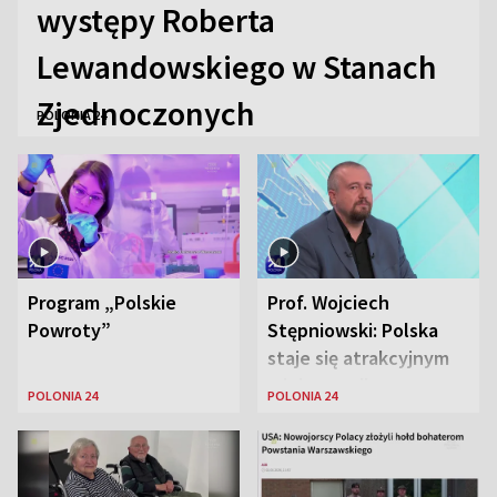
występy Roberta
Lewandowskiego w Stanach
Zjednoczonych
POLONIA 24
Program „Polskie
Prof. Wojciech
Powroty”
Stępniowski: Polska
staje się atrakcyjnym
miejscem dla
POLONIA 24
POLONIA 24
naukowców