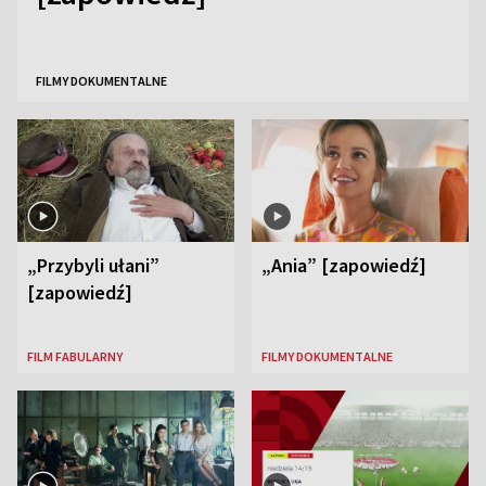
FILMY DOKUMENTALNE
„Przybyli ułani”
„Ania” [zapowiedź]
[zapowiedź]
FILM FABULARNY
FILMY DOKUMENTALNE