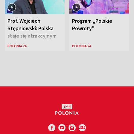
Prof. Wojciech
Program „Polskie
Stępniowski: Polska
Powroty”
staje się atrakcyjnym
miejscem dla
POLONIA 24
POLONIA 24
naukowców