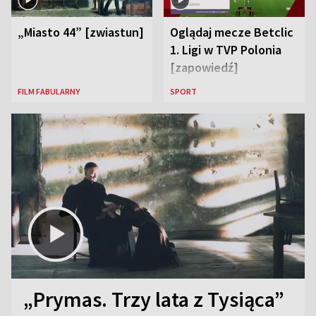
„Miasto 44” [zwiastun]
Oglądaj mecze Betclic
1. Ligi w TVP Polonia
[zapowiedź]
FILM FABULARNY
SPORT
„Prymas. Trzy lata z Tysiąca”