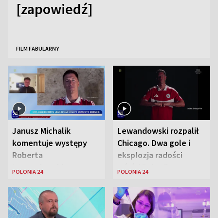
[zapowiedź]
FILM FABULARNY
Janusz Michalik
Lewandowski rozpalił
komentuje występy
Chicago. Dwa gole i
Roberta
eksplozja radości
Lewandowskiego w
wśród Polonii
POLONIA 24
POLONIA 24
Stanach
Zjednoczonych