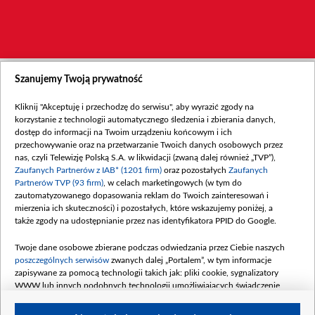
Szanujemy Twoją prywatność
Kliknij "Akceptuję i przechodzę do serwisu", aby wyrazić zgody na
korzystanie z technologii automatycznego śledzenia i zbierania danych,
dostęp do informacji na Twoim urządzeniu końcowym i ich
przechowywanie oraz na przetwarzanie Twoich danych osobowych przez
nas, czyli Telewizję Polską S.A. w likwidacji (zwaną dalej również „TVP”),
Zaufanych Partnerów z IAB* (1201 firm)
oraz pozostałych
Zaufanych
Partnerów TVP (93 firm)
, w celach marketingowych (w tym do
zautomatyzowanego dopasowania reklam do Twoich zainteresowań i
mierzenia ich skuteczności) i pozostałych, które wskazujemy poniżej, a
także zgody na udostępnianie przez nas identyfikatora PPID do Google.
Twoje dane osobowe zbierane podczas odwiedzania przez Ciebie naszych
poszczególnych serwisów
zwanych dalej „Portalem”, w tym informacje
zapisywane za pomocą technologii takich jak: pliki cookie, sygnalizatory
WWW lub innych podobnych technologii umożliwiających świadczenie
dopasowanych i bezpiecznych usług, personalizację treści oraz reklam,
udostępnianie funkcji mediów społecznościowych oraz analizowanie ruchu