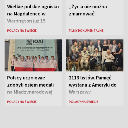
Wielkie polskie ognisko
„Życia nie można
na Magdalence w
zmarnować”
Warrington już 15
sierpnia
POLACY NA ŚWIECIE
FILMY DOKUMENTALNE
Polscy uczniowie
2113 listów. Pamięć
zdobyli osiem medali
wysłana z Ameryki do
na Międzynarodowej
Warszawy
Olimpiadzie Sztucznej
POLACY NA ŚWIECIE
POLACY NA ŚWIECIE
Inteligencji 2026