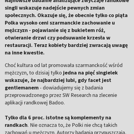
Najnowsze badanie analizujące zwyczaje randkowe
singli wskazuje nadejście pewnych zmian
społecznych. Okazuje się, że obecnie tylko co piąta
Polka wysoko ceni szarmanckie zachowanie u
mężczyzn - pojawianie się z bukietem róż,
otwieranie drzwi czy podsuwanie krzesła w
restauracji. Teraz kobiety bardziej zwracają uwagę
na inne kwestie.
Choć kultura od lat promowała szarmanckość wśród
mężczyzn, to dzisiaj tylko
jedna na pięć singielek
wskazuje, że najbardziej lubi, gdy facet jest
gentlemanem
- dowiadujemy się z badania
przeprowadzonego przez SW Research na zlecenie
aplikacji randkowej Badoo.
Tylko dla 6 proc. istotne są komplementy na
randkach
. Nie oznacza to, że Polki nie chcą takich
zachowań u mężczyzn. Autorzy badania przypuszczają,