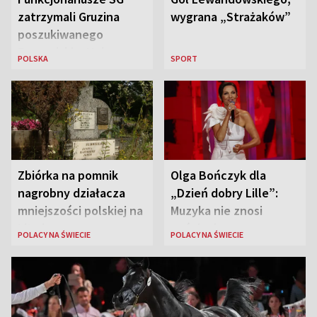
zatrzymali Gruzina
wygrana „Strażaków”
poszukiwanego
Europejskim Nakazem
POLSKA
SPORT
Aresztowania
Zbiórka na pomnik
Olga Bończyk dla
nagrobny działacza
„Dzień dobry Lille”:
mniejszości polskiej na
Muzyka nie znosi
Litwie
pośpiechu
POLACY NA ŚWIECIE
POLACY NA ŚWIECIE