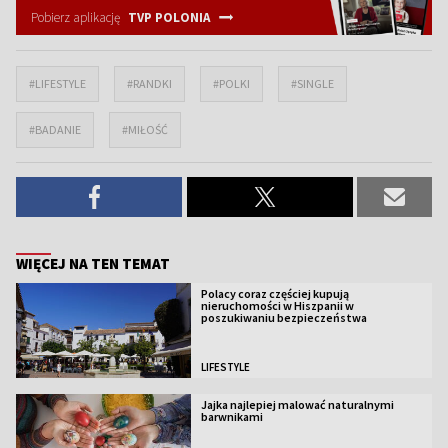
Pobierz aplikację
TVP POLONIA
#LIFESTYLE
#RANDKI
#POLKI
#SINGLE
#BADANIE
#MIŁOŚĆ
WIĘCEJ NA TEN TEMAT
Polacy coraz częściej kupują
nieruchomości w Hiszpanii w
poszukiwaniu bezpieczeństwa
LIFESTYLE
Jajka najlepiej malować naturalnymi
barwnikami