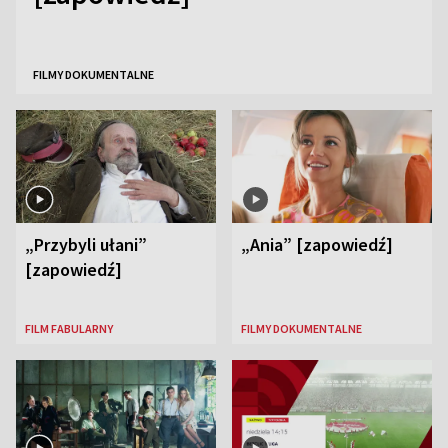
FILMY DOKUMENTALNE
„Przybyli ułani”
„Ania” [zapowiedź]
[zapowiedź]
FILM FABULARNY
FILMY DOKUMENTALNE