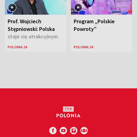
Prof. Wojciech
Program „Polskie
Stępniowski: Polska
Powroty”
staje się atrakcyjnym
miejscem dla
POLONIA 24
POLONIA 24
naukowców