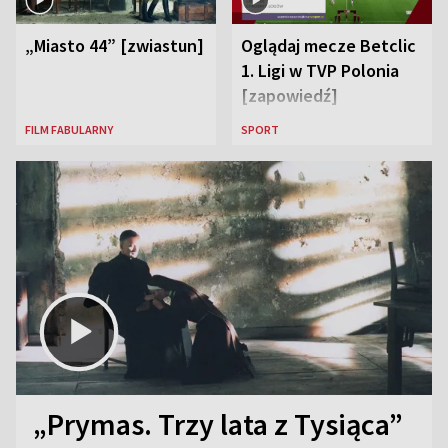
„Miasto 44” [zwiastun]
Oglądaj mecze Betclic
1. Ligi w TVP Polonia
[zapowiedź]
FILM FABULARNY
SPORT
„Prymas. Trzy lata z Tysiąca”