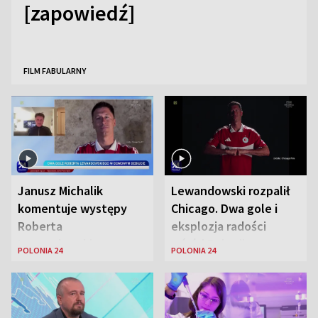
[zapowiedź]
FILM FABULARNY
Janusz Michalik
Lewandowski rozpalił
komentuje występy
Chicago. Dwa gole i
Roberta
eksplozja radości
Lewandowskiego w
wśród Polonii
POLONIA 24
POLONIA 24
Stanach
Zjednoczonych