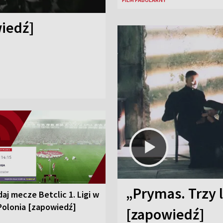
iedź]
„Prymas. Trzy l
aj mecze Betclic 1. Ligi w
Polonia [zapowiedź]
[zapowiedź]