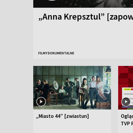
„Anna Krepsztul” [zapow
FILMY DOKUMENTALNE
„Miasto 44” [zwiastun]
Ogląd
TVP 