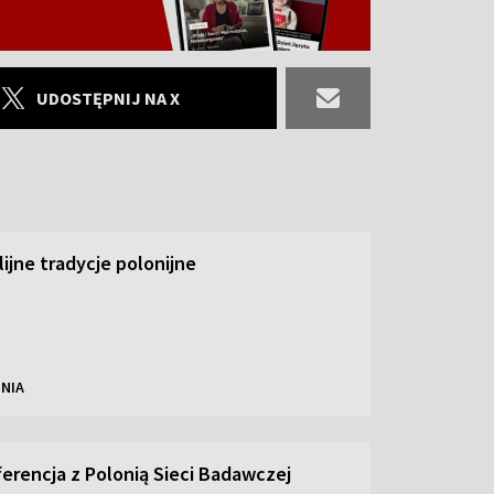
UDOSTĘPNIJ NA X
ilijne tradycje polonijne
NIA
ferencja z Polonią Sieci Badawczej