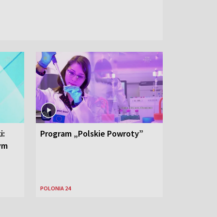
i:
Program „Polskie Powroty”
nym
POLONIA 24