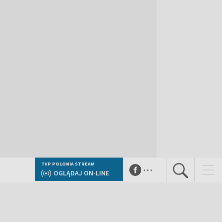
...
TVP POLONIA STREAM
OGLĄDAJ ON-LINE