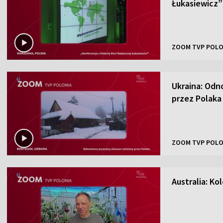
Łukasiewicz”
ZOOM TVP POLO
Ukraina: Odn
przez Polaka
ZOOM TVP POLO
Australia: K