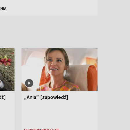
NIA
dź]
„Ania” [zapowiedź]
FILMY DOKUMENTALNE