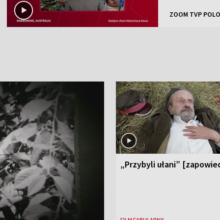
ZOOM TVP POLO
„Przybyli ułani” [zapowie
FILM FABULARNY