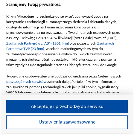
Szanujemy Twoją prywatność
Kliknij "Akceptuję i przechodzę do serwisu", aby wyrazić zgody na
korzystanie z technologii automatycznego śledzenia i zbierania danych,
dostęp do informacji na Twoim urządzeniu końcowym i ich
Prezes Instytutu Pamięci Narodowej Karol Nawrocki podczas uroczystego
przechowywanie oraz na przetwarzanie Twoich danych osobowych przez
otwarcia wystawy „Janusz Kusociński” w Centrum Olimpijskim Polskiego
nas, czyli Telewizję Polską S.A. w likwidacji (zwaną dalej również „TVP”),
Komitetu Olimpijskiego w Warszawie, fot. PAP/Radek Pietruszka
Zaufanych Partnerów z IAB* (1201 firm)
oraz pozostałych
Zaufanych
Partnerów TVP (93 firm)
, w celach marketingowych (w tym do
zautomatyzowanego dopasowania reklam do Twoich zainteresowań i
mierzenia ich skuteczności) i pozostałych, które wskazujemy poniżej, a
także zgody na udostępnianie przez nas identyfikatora PPID do Google.
Twoje dane osobowe zbierane podczas odwiedzania przez Ciebie naszych
poszczególnych serwisów
zwanych dalej „Portalem”, w tym informacje
zapisywane za pomocą technologii takich jak: pliki cookie, sygnalizatory
WWW lub innych podobnych technologii umożliwiających świadczenie
dopasowanych i bezpiecznych usług, personalizację treści oraz reklam,
udostępnianie funkcji mediów społecznościowych oraz analizowanie ruchu
Akceptuję i przechodzę do serwisu
w Internecie.
Twoje dane osobowe zbierane podczas odwiedzania przez Ciebie
Ustawienia zaawansowane
Item
poszczególnych serwisów
na Portalu, takie jak adresy IP, identyfikatory
Szczegóły
Twoich urządzeń końcowych i identyfikatory plików cookie, informacje o
1