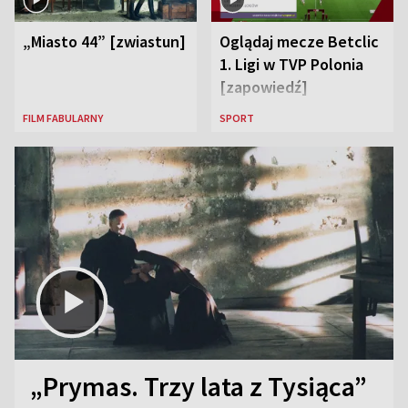
„Miasto 44” [zwiastun]
Oglądaj mecze Betclic
1. Ligi w TVP Polonia
[zapowiedź]
FILM FABULARNY
SPORT
„Prymas. Trzy lata z Tysiąca”