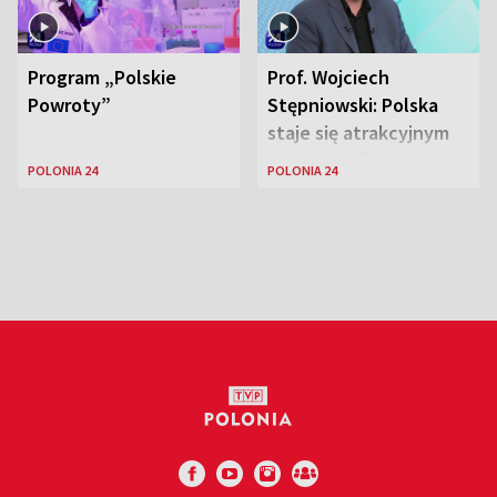
Program „Polskie
Prof. Wojciech
Powroty”
Stępniowski: Polska
staje się atrakcyjnym
miejscem dla
POLONIA 24
POLONIA 24
naukowców