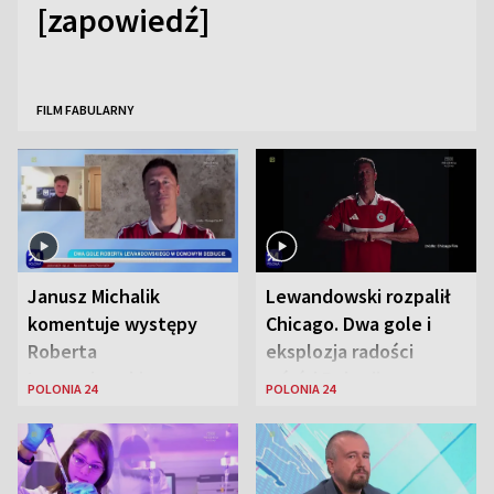
[zapowiedź]
FILM FABULARNY
Janusz Michalik
Lewandowski rozpalił
komentuje występy
Chicago. Dwa gole i
Roberta
eksplozja radości
Lewandowskiego w
wśród Polonii
POLONIA 24
POLONIA 24
Stanach
Zjednoczonych