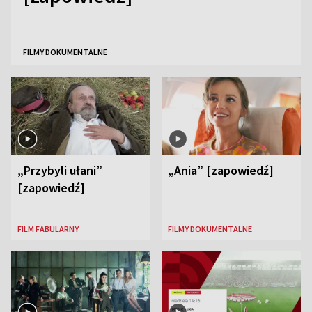
FILMY DOKUMENTALNE
„Przybyli ułani”
„Ania” [zapowiedź]
[zapowiedź]
FILM FABULARNY
FILMY DOKUMENTALNE