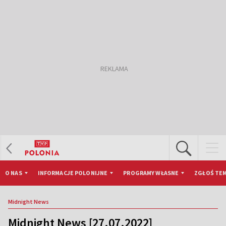
O NAS
INFORMACJE POLONIJNE
PROGRAMY WŁASNE
ZGŁOŚ TEM
Midnight News
Midnight News [27.07.2022]