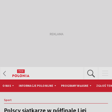
O NAS
INFORMACJE POLONIJNE
PROGRAMY WŁASNE
ZGŁOŚ TEM
Sport
Polscy siatkarze w półfinale Ligi