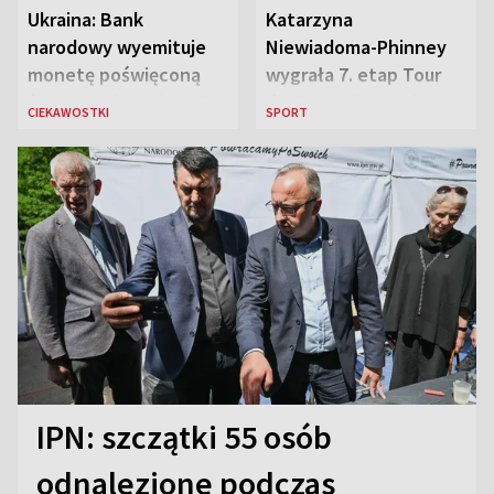
Ukraina: Bank
Katarzyna
narodowy wyemituje
Niewiadoma-Phinney
monetę poświęconą
wygrała 7. etap Tour
św. Janowi Pawłowi II
de France i została
CIEKAWOSTKI
SPORT
liderką wyścigu
IPN: szczątki 55 osób
odnalezione podczas