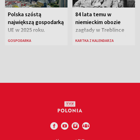
Polska szóstą
84 lata temu w
największą gospodarką
niemieckim obozie
UE w 2025 roku.
zagłady w Treblince
Najnowsze dane
zmarł Janusz Korczak
GOSPODARKA
KARTKA Z KALENDARZA
Eurostatu