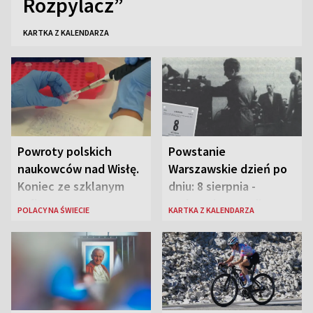
Rozpylacz”
KARTKA Z KALENDARZA
Powroty polskich
Powstanie
naukowców nad Wisłę.
Warszawskie dzień po
Koniec ze szklanym
dniu: 8 sierpnia -
sufitem
rozbrzmiewa radio
POLACY NA ŚWIECIE
KARTKA Z KALENDARZA
„Błyskawica”, śmierć
„Antka Rozpylacza”