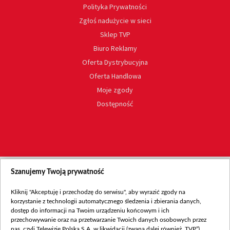
Polityka Prywatności
Zgłoś nadużycie w sieci
Sklep TVP
Biuro Reklamy
Oferta Dystrybucyjna
Oferta Handlowa
Moje zgody
Dostępność
Szanujemy Twoją prywatność
Kliknij "Akceptuję i przechodzę do serwisu", aby wyrazić zgody na
korzystanie z technologii automatycznego śledzenia i zbierania danych,
dostęp do informacji na Twoim urządzeniu końcowym i ich
przechowywanie oraz na przetwarzanie Twoich danych osobowych przez
nas, czyli Telewizję Polską S.A. w likwidacji (zwaną dalej również „TVP”),