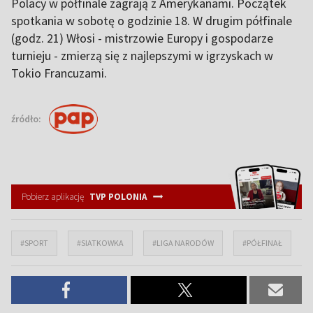
Polacy w półfinale zagrają z Amerykanami. Początek
spotkania w sobotę o godzinie 18. W drugim półfinale
(godz. 21) Włosi - mistrzowie Europy i gospodarze
turnieju - zmierzą się z najlepszymi w igrzyskach w
Tokio Francuzami.
źródło:
Pobierz aplikację
TVP POLONIA
#SPORT
#SIATKOWKA
#LIGA NARODÓW
#PÓŁFINAŁ