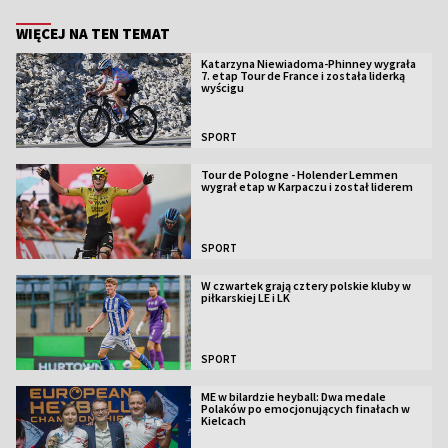
WIĘCEJ NA TEN TEMAT
Katarzyna Niewiadoma-Phinney wygrała
7. etap Tour de France i została liderką
wyścigu
SPORT
Tour de Pologne - Holender Lemmen
wygrał etap w Karpaczu i został liderem
SPORT
W czwartek grają cztery polskie kluby w
piłkarskiej LE i LK
SPORT
ME w bilardzie heyball: Dwa medale
Polaków po emocjonujących finałach w
Kielcach