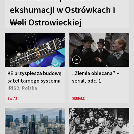
ekshumacji w Ostrówkach i
Woli Ostrowieckiej
HISTORIA
KE przyspiesza budowę
„Ziemia obiecana” –
satelitarnego systemu
serial, odc. 1
IRIS2, Polska
przeznaczy 656 mln
ŚWIAT
SERIALE
euro