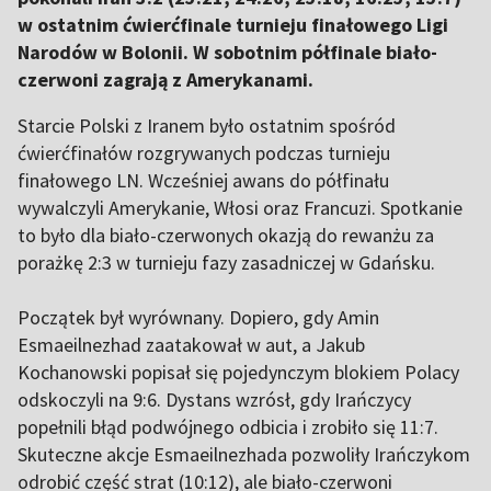
w ostatnim ćwierćfinale turnieju finałowego Ligi
Narodów w Bolonii. W sobotnim półfinale biało-
czerwoni zagrają z Amerykanami.
Starcie Polski z Iranem było ostatnim spośród
ćwierćfinałów rozgrywanych podczas turnieju
finałowego LN. Wcześniej awans do półfinału
wywalczyli Amerykanie, Włosi oraz Francuzi. Spotkanie
to było dla biało-czerwonych okazją do rewanżu za
porażkę 2:3 w turnieju fazy zasadniczej w Gdańsku.
Początek był wyrównany. Dopiero, gdy Amin
Esmaeilnezhad zaatakował w aut, a Jakub
Kochanowski popisał się pojedynczym blokiem Polacy
odskoczyli na 9:6. Dystans wzrósł, gdy Irańczycy
popełnili błąd podwójnego odbicia i zrobiło się 11:7.
Skuteczne akcje Esmaeilnezhada pozwoliły Irańczykom
odrobić część strat (10:12), ale biało-czerwoni