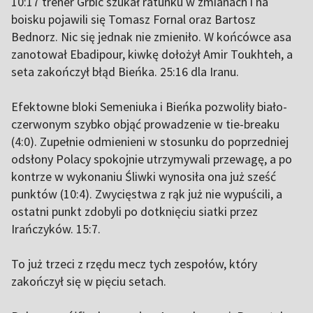
10:17 trener Grbic szukał ratunku w zmianach i na
boisku pojawili się Tomasz Fornal oraz Bartosz
Bednorz. Nic się jednak nie zmieniło. W końcówce asa
zanotował Ebadipour, kiwkę dołożył Amir Toukhteh, a
seta zakończył błąd Bieńka. 25:16 dla Iranu.
Efektowne bloki Semeniuka i Bieńka pozwoliły biało-
czerwonym szybko objąć prowadzenie w tie-breaku
(4:0). Zupełnie odmienieni w stosunku do poprzedniej
odsłony Polacy spokojnie utrzymywali przewagę, a po
kontrze w wykonaniu Śliwki wynosiła ona już sześć
punktów (10:4). Zwycięstwa z rąk już nie wypuścili, a
ostatni punkt zdobyli po dotknięciu siatki przez
Irańczyków. 15:7.
To już trzeci z rzędu mecz tych zespołów, który
zakończył się w pięciu setach.