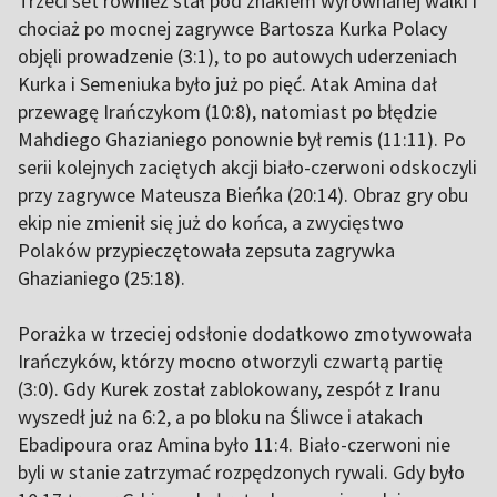
Trzeci set również stał pod znakiem wyrównanej walki i
chociaż po mocnej zagrywce Bartosza Kurka Polacy
objęli prowadzenie (3:1), to po autowych uderzeniach
Kurka i Semeniuka było już po pięć. Atak Amina dał
przewagę Irańczykom (10:8), natomiast po błędzie
Mahdiego Ghazianiego ponownie był remis (11:11). Po
serii kolejnych zaciętych akcji biało-czerwoni odskoczyli
przy zagrywce Mateusza Bieńka (20:14). Obraz gry obu
ekip nie zmienił się już do końca, a zwycięstwo
Polaków przypieczętowała zepsuta zagrywka
Ghazianiego (25:18).
Porażka w trzeciej odsłonie dodatkowo zmotywowała
Irańczyków, którzy mocno otworzyli czwartą partię
(3:0). Gdy Kurek został zablokowany, zespół z Iranu
wyszedł już na 6:2, a po bloku na Śliwce i atakach
Ebadipoura oraz Amina było 11:4. Biało-czerwoni nie
byli w stanie zatrzymać rozpędzonych rywali. Gdy było