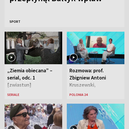
SPORT
„Ziemia obiecana” –
Rozmowa: prof.
serial, odc. 1
Zbigniew Antoni
[zwiastun]
Kruszewski,
Powstaniec
SERIALE
POLONIA 24
Warszawski oraz Aga
Zaryan, piosenkarka