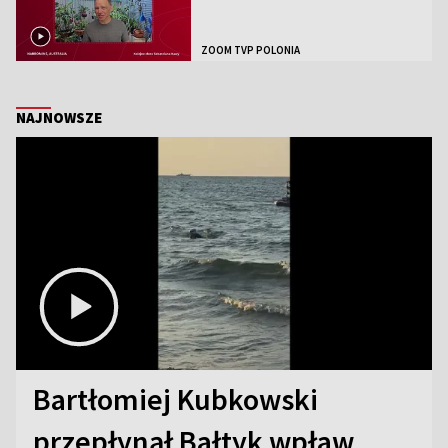
ZOOM TVP POLONIA
NAJNOWSZE
Bartłomiej Kubkowski
przepłynął Bałtyk wpław