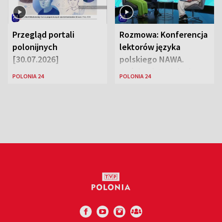
Przegląd portali
Rozmowa: Konferencja
polonijnych
lektorów języka
[30.07.2026]
polskiego NAWA.
Goście: dr Wojciech
POLONIA 24
POLONIA 24
Karczewski Gabriela
Urbańska-Legutko