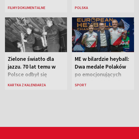
FILMY DOKUMENTALNE
POLSKA
Zielone światło dla
ME w bilardzie heyball:
jazzu. 70 lat temu w
Dwa medale Polaków
Polsce odbył się
po emocjonujących
pierwszy festiwal
finałach w Kielcach
KARTKA Z KALENDARZA
SPORT
jazzowy