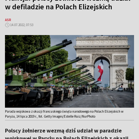
w defiladzie na Polach Elizejskich
ASR
14.07.2022, 07:53
Parada wojskowa z okazji francuskiego święta narodowego na Polach Elizejskich w
Paryżu, 14 lipca 2019 r., fot. Getty Images/Estelle Ruiz/NurPhoto
Polscy żołnierze wezmą dziś udział w paradzie
wojskowej w Paryżu na Polach Elizejskich z okazji