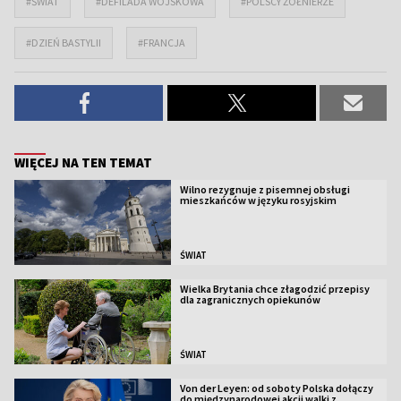
#ŚWIAT
#DEFILADA WOJSKOWA
#POLSCY ŻOŁNIERZE
#DZIEŃ BASTYLII
#FRANCJA
WIĘCEJ NA TEN TEMAT
Wilno rezygnuje z pisemnej obsługi
mieszkańców w języku rosyjskim
ŚWIAT
Wielka Brytania chce złagodzić przepisy
dla zagranicznych opiekunów
ŚWIAT
Von der Leyen: od soboty Polska dołączy
do międzynarodowej akcji walki z