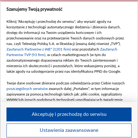
Szanujemy Twoją prywatność
Kliknij "Akceptuję i przechodzę do serwisu", aby wyrazić zgody na
korzystanie z technologii automatycznego śledzenia i zbierania danych,
dostęp do informacji na Twoim urządzeniu końcowym i ich
przechowywanie oraz na przetwarzanie Twoich danych osobowych przez
nas, czyli Telewizję Polską S.A. w likwidacji (zwaną dalej również „TVP”),
Zaufanych Partnerów z IAB* (1201 firm)
oraz pozostałych
Zaufanych
Partnerów TVP (93 firm)
, w celach marketingowych (w tym do
zautomatyzowanego dopasowania reklam do Twoich zainteresowań i
mierzenia ich skuteczności) i pozostałych, które wskazujemy poniżej, a
także zgody na udostępnianie przez nas identyfikatora PPID do Google.
Twoje dane osobowe zbierane podczas odwiedzania przez Ciebie naszych
poszczególnych serwisów
zwanych dalej „Portalem”, w tym informacje
zapisywane za pomocą technologii takich jak: pliki cookie, sygnalizatory
WWW lub innych podobnych technologii umożliwiających świadczenie
dopasowanych i bezpiecznych usług, personalizację treści oraz reklam,
udostępnianie funkcji mediów społecznościowych oraz analizowanie ruchu
Akceptuję i przechodzę do serwisu
w Internecie.
Twoje dane osobowe zbierane podczas odwiedzania przez Ciebie
Ustawienia zaawansowane
poszczególnych serwisów
na Portalu, takie jak adresy IP, identyfikatory