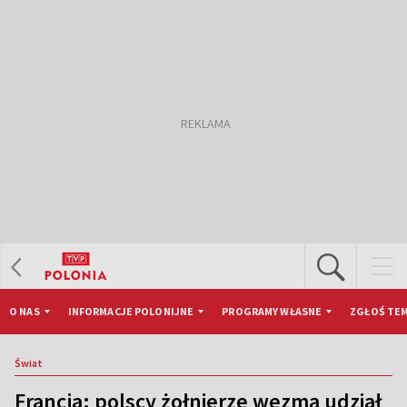
O NAS
INFORMACJE POLONIJNE
PROGRAMY WŁASNE
ZGŁOŚ TEM
Świat
Francja: polscy żołnierze wezmą udział