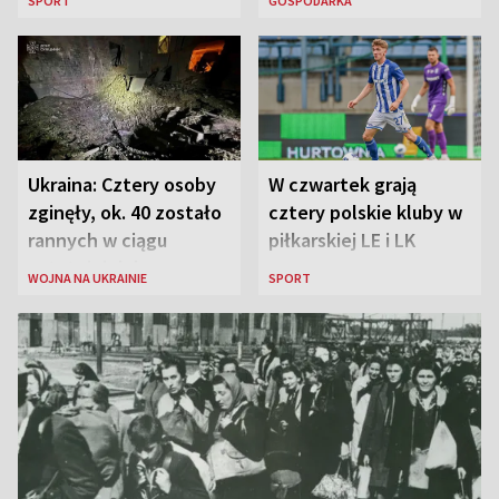
SPORT
GOSPODARKA
liderem
Ukraina: Cztery osoby
W czwartek grają
zginęły, ok. 40 zostało
cztery polskie kluby w
rannych w ciągu
piłkarskiej LE i LK
ostatniej doby w
WOJNA NA UKRAINIE
SPORT
rosyjskich atakach