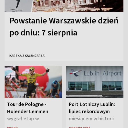
Powstanie Warszawskie dzień
po dniu: 7 sierpnia
KARTKA Z KALENDARZA
Tour de Pologne -
Port Lotniczy Lublin:
Holender Lemmen
lipiec rekordowym
wygrał etap w
miesiącem w historii
Karpaczu i został
lotniska