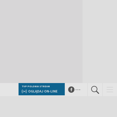
...
TVP POLONIA STREAM
OGLĄDAJ ON-LINE