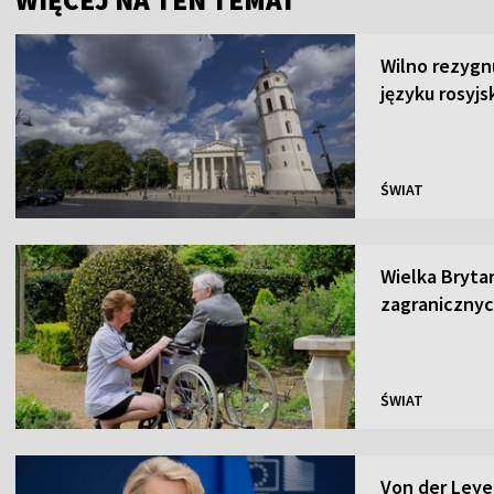
Wilno rezygn
języku rosyjs
ŚWIAT
Wielka Brytan
zagraniczny
ŚWIAT
Von der Leye