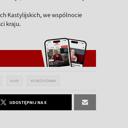
h Kastylijskich, we wspólnocie
i kraju.
#LASY
#STRAŻ POŻARNA
UDOSTĘPNIJ NA X