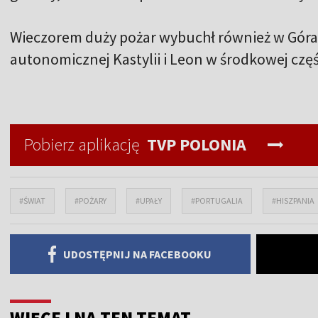
Wieczorem duży pożar wybuchł również w Górac
autonomicznej Kastylii i Leon w środkowej częśc
Pobierz aplikację
TVP POLONIA
#ŚWIAT
#POŻARY
#UPAŁY
#PORTUGALIA
#HISZPANIA
UDOSTĘPNIJ NA FACEBOOKU
WIĘCEJ NA TEN TEMAT