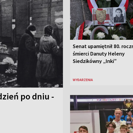
Senat upamiętnił 80. rocz
śmierci Danuty Heleny
Siedzikówny „Inki”
WYDARZENIA
zień po dniu -