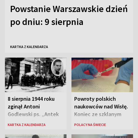
Powstanie Warszawskie dzień
po dniu: 9 sierpnia
KARTKA Z KALENDARZA
8 sierpnia 1944 roku
Powroty polskich
zginął Antoni
naukowców nad Wisłę.
Godlewski ps. „Antek
Koniec ze szklanym
Rozpylacz”
sufitem
KARTKA Z KALENDARZA
POLACY NA ŚWIECIE