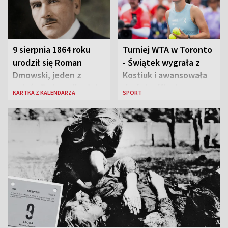
9 sierpnia 1864 roku
Turniej WTA w Toronto
urodził się Roman
- Świątek wygrała z
Dmowski, jeden z
Kostiuk i awansowała
„ojców” niepodległej
do ćwierćfinału
KARTKA Z KALENDARZA
SPORT
Polski