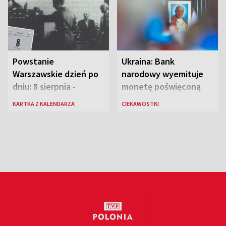
Powstanie
Ukraina: Bank
Warszawskie dzień po
narodowy wyemituje
dniu: 8 sierpnia -
monetę poświęconą
rozbrzmiewa radio
św. Janowi Pawłowi II
KARTKA Z KALENDARZA
CIEKAWOSTKI
„Błyskawica”, śmierć
„Antka Rozpylacza”