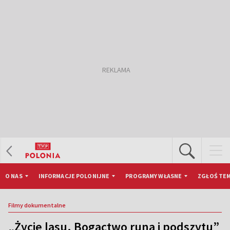
O NAS
INFORMACJE POLONIJNE
PROGRAMY WŁASNE
ZGŁOŚ TEM
Filmy dokumentalne
„Życie lasu. Bogactwo runa i podszytu”