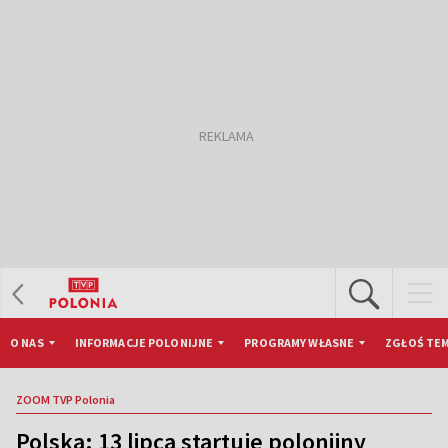
O NAS
INFORMACJE POLONIJNE
PROGRAMY WŁASNE
ZGŁOŚ TEM
ZOOM TVP Polonia
Polska: 13 lipca startuje polonijny