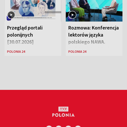
Przegląd portali
Rozmowa: Konferencja
polonijnych
lektorów języka
[30.07.2026]
polskiego NAWA.
Goście: dr Wojciech
POLONIA 24
POLONIA 24
Karczewski Gabriela
Urbańska-Legutko