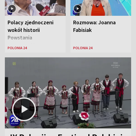
Polacy zjednoczeni
Rozmowa: Joanna
wokół historii
Fabisiak
Powstania
Warszawskiego
POLONIA 24
POLONIA 24