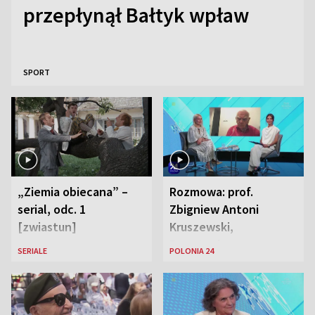
przepłynął Bałtyk wpław
SPORT
„Ziemia obiecana” –
Rozmowa: prof.
serial, odc. 1
Zbigniew Antoni
[zwiastun]
Kruszewski,
Powstaniec
SERIALE
POLONIA 24
Warszawski oraz Aga
Zaryan, piosenkarka