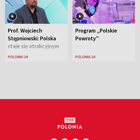
Prof. Wojciech
Program „Polskie
Stępniowski: Polska
Powroty”
staje się atrakcyjnym
miejscem dla
POLONIA 24
POLONIA 24
naukowców