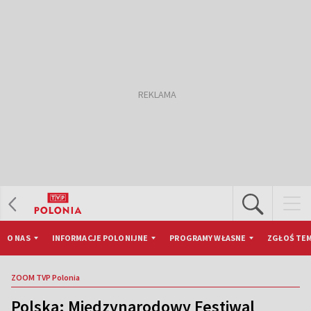
O NAS
INFORMACJE POLONIJNE
PROGRAMY WŁASNE
ZGŁOŚ TEM
ZOOM TVP Polonia
Polska: Międzynarodowy Festiwal