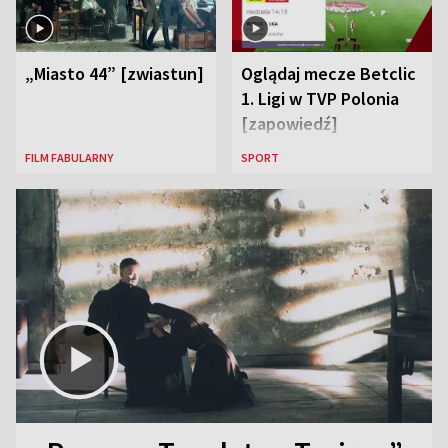
„Miasto 44” [zwiastun]
Oglądaj mecze Betclic
1. Ligi w TVP Polonia
[zapowiedź]
FILM FABULARNY
SPORT