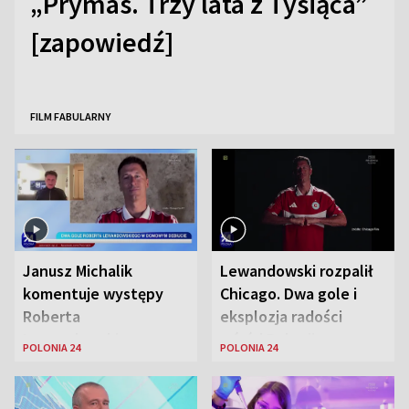
„Prymas. Trzy lata z Tysiąca”
[zapowiedź]
FILM FABULARNY
Janusz Michalik
Lewandowski rozpalił
komentuje występy
Chicago. Dwa gole i
Roberta
eksplozja radości
Lewandowskiego w
wśród Polonii
POLONIA 24
POLONIA 24
Stanach
Zjednoczonych