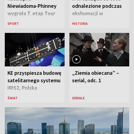
Niewiadoma-Phinney
odnalezione podczas
wygrała 7. etap Tour
ekshumacji w
de France i została
Ostrówkach i Woli
SPORT
HISTORIA
liderką wyścigu
Ostrowieckiej
KE przyspiesza budowę
„Ziemia obiecana” –
satelitarnego systemu
serial, odc. 1
IRIS2, Polska
przeznaczy 656 mln
ŚWIAT
SERIALE
euro