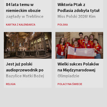
84 lata temu w
Wiktoria Ptak z
niemieckim obozie
Podlasia zdobyła tytuł
zagłady w Treblince
Miss Polski 2026! Kim
zmarł Janusz Korczak
jest nowa królowa
KARTKA Z KALENDARZA
POLSKA
piękności?
Jest już polski
Wielki sukces Polaków
audioprzewodnik po
na Międzynarodowej
Bazylice Matki Bożej
Olimpiadzie
Większej w Rzymie
Lingwistycznej
RELIGIA
POLACY NA ŚWIECIE