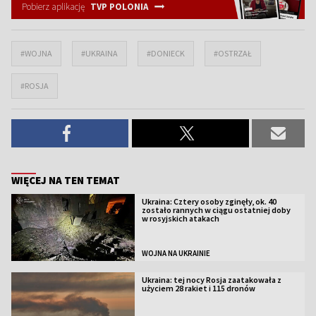
Pobierz aplikację
TVP POLONIA
#WOJNA
#UKRAINA
#DONIECK
#OSTRZAŁ
#ROSJA
WIĘCEJ NA TEN TEMAT
Ukraina: Cztery osoby zginęły, ok. 40
zostało rannych w ciągu ostatniej doby
w rosyjskich atakach
WOJNA NA UKRAINIE
Ukraina: tej nocy Rosja zaatakowała z
użyciem 28 rakiet i 115 dronów