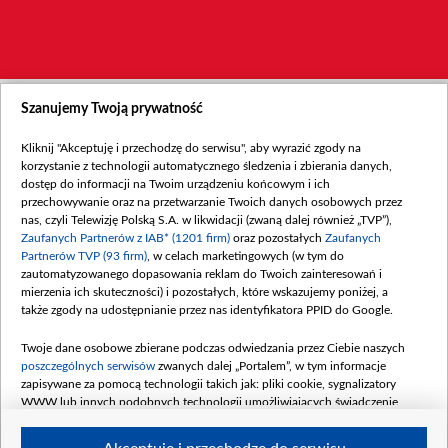
Szanujemy Twoją prywatność
Kliknij "Akceptuję i przechodzę do serwisu", aby wyrazić zgody na
korzystanie z technologii automatycznego śledzenia i zbierania danych,
dostęp do informacji na Twoim urządzeniu końcowym i ich
przechowywanie oraz na przetwarzanie Twoich danych osobowych przez
nas, czyli Telewizję Polską S.A. w likwidacji (zwaną dalej również „TVP”),
Zaufanych Partnerów z IAB* (1201 firm)
oraz pozostałych
Zaufanych
Partnerów TVP (93 firm)
, w celach marketingowych (w tym do
zautomatyzowanego dopasowania reklam do Twoich zainteresowań i
mierzenia ich skuteczności) i pozostałych, które wskazujemy poniżej, a
także zgody na udostępnianie przez nas identyfikatora PPID do Google.
Twoje dane osobowe zbierane podczas odwiedzania przez Ciebie naszych
poszczególnych serwisów
zwanych dalej „Portalem”, w tym informacje
zapisywane za pomocą technologii takich jak: pliki cookie, sygnalizatory
WWW lub innych podobnych technologii umożliwiających świadczenie
dopasowanych i bezpiecznych usług, personalizację treści oraz reklam,
udostępnianie funkcji mediów społecznościowych oraz analizowanie ruchu