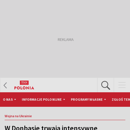
O NAS
INFORMACJE POLONIJNE
PROGRAMY WŁASNE
ZGŁOŚ TEM
Wojna na Ukrainie
W Donbasie trwają intensywne