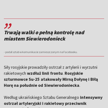
,,
Trwają walki o pełną kontrolę nad
miastem Siewierodonieck
- podał sztab w komunikacie zamieszczonym na Facebooku.
Siły rosyjskie prowadziły ostrzał z artylerii i wyrzutni
rakietowych
wzdłuż linii frontu
.
Rosyjskie
szturmowce Su-25 atakowały Mirną Dołynę i Biłą
Horę na południe od Siewierodoniecka
.
Według ukraińskiego Sztabu Generalnego
intensywny
ostrzał artyleryjski i rakietowy przeciwnik