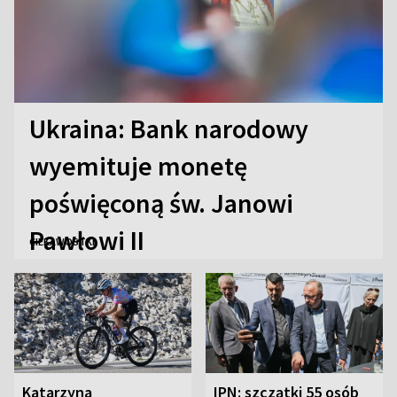
Ukraina: Bank narodowy
wyemituje monetę
poświęconą św. Janowi
Pawłowi II
CIEKAWOSTKI
Katarzyna
IPN: szczątki 55 osób