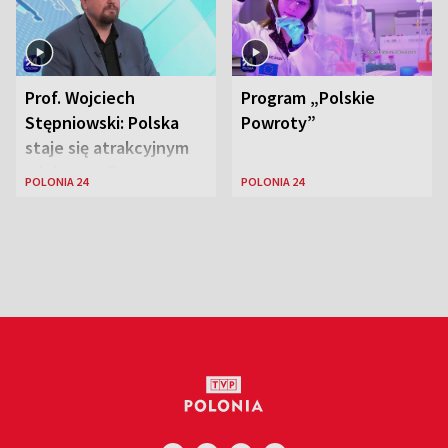
Prof. Wojciech
Program „Polskie
Stępniowski: Polska
Powroty”
staje się atrakcyjnym
miejscem dla
POLONIA 24
POLONIA 24
naukowców