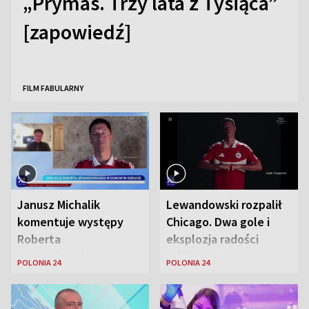
„Prymas. Trzy lata z Tysiąca”
[zapowiedź]
FILM FABULARNY
Janusz Michalik
Lewandowski rozpalił
komentuje występy
Chicago. Dwa gole i
Roberta
eksplozja radości
Lewandowskiego w
wśród Polonii
POLONIA 24
POLONIA 24
Stanach
Zjednoczonych