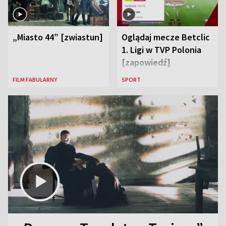
„Miasto 44” [zwiastun]
Oglądaj mecze Betclic
1. Ligi w TVP Polonia
[zapowiedź]
FILM FABULARNY
SPORT