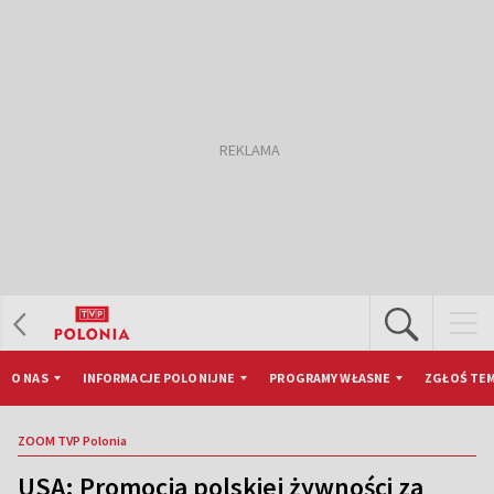
O NAS
INFORMACJE POLONIJNE
PROGRAMY WŁASNE
ZGŁOŚ TEM
ZOOM TVP Polonia
USA: Promocja polskiej żywności za