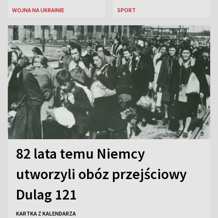
ostatniej doby w
WOJNA NA UKRAINIE
SPORT
rosyjskich atakach
82 lata temu Niemcy
utworzyli obóz przejściowy
Dulag 121
KARTKA Z KALENDARZA