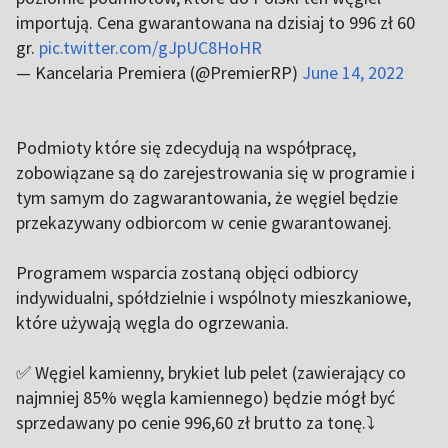
importują. Cena gwarantowana na dzisiaj to 996 zł 60
gr.
pic.twitter.com/gJpUC8HoHR
— Kancelaria Premiera (@PremierRP)
June 14, 2022
Podmioty które się zdecydują na współpracę,
zobowiązane są do zarejestrowania się w programie i
tym samym do zagwarantowania, że węgiel będzie
przekazywany odbiorcom w cenie gwarantowanej.
Programem wsparcia zostaną objęci odbiorcy
indywidualni, spółdzielnie i wspólnoty mieszkaniowe,
które używają węgla do ogrzewania.
✅ Węgiel kamienny, brykiet lub pelet (zawierający co
najmniej 85% węgla kamiennego) będzie mógł być
sprzedawany po cenie 996,60 zł brutto za tonę.⤵️