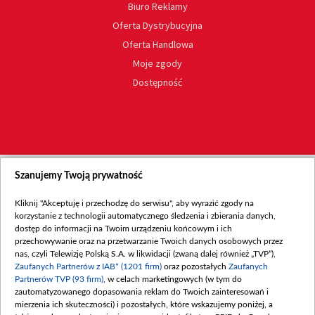
Biuro Reklamy
Oferta Dystrybucyjna
Oferta Handlowa
Moje zgody
Dostępność
Szanujemy Twoją prywatność
Kliknij "Akceptuję i przechodzę do serwisu", aby wyrazić zgody na
korzystanie z technologii automatycznego śledzenia i zbierania danych,
dostęp do informacji na Twoim urządzeniu końcowym i ich
przechowywanie oraz na przetwarzanie Twoich danych osobowych przez
nas, czyli Telewizję Polską S.A. w likwidacji (zwaną dalej również „TVP”),
Zaufanych Partnerów z IAB* (1201 firm)
oraz pozostałych
Zaufanych
Partnerów TVP (93 firm)
, w celach marketingowych (w tym do
zautomatyzowanego dopasowania reklam do Twoich zainteresowań i
mierzenia ich skuteczności) i pozostałych, które wskazujemy poniżej, a