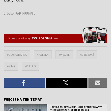
źródło:
PAP, KPRM/fb
Pobierz aplikację
TVP POLONIA
#GOSPODARKA
#POLSKA
#WĘGIEL
#SPRZEDAŻ
#ZIMA
#CIEPŁO
WIĘCEJ NA TEN TEMAT
Port Lotniczy Lublin: lipiec rekordowym
miesiącem w historii lotniska