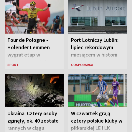
Tour de Pologne -
Port Lotniczy Lublin:
Holender Lemmen
lipiec rekordowym
wygrał etap w
miesiącem w historii
Karpaczu i został
lotniska
SPORT
GOSPODARKA
liderem
Ukraina: Cztery osoby
W czwartek grają
zginęły, ok. 40 zostało
cztery polskie kluby w
rannych w ciągu
piłkarskiej LE i LK