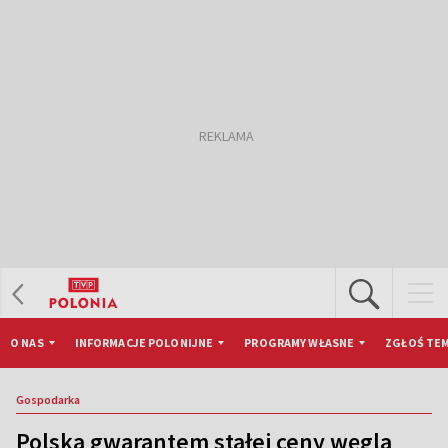
O NAS
INFORMACJE POLONIJNE
PROGRAMY WŁASNE
ZGŁOŚ TEM
Gospodarka
Polska gwarantem stałej ceny węgla