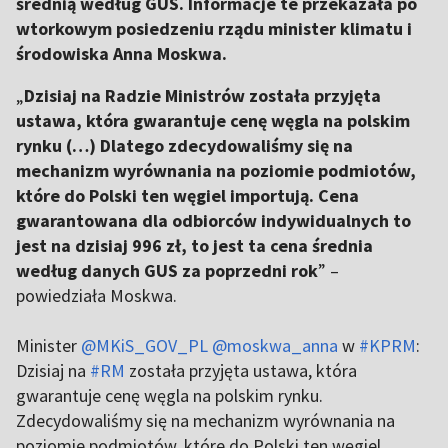
średnią według GUS. Informacje te przekazała po
wtorkowym posiedzeniu rządu minister klimatu i
środowiska Anna Moskwa.
„
Dzisiaj na Radzie Ministrów została przyjęta
ustawa, która gwarantuje cenę węgla na polskim
rynku (…) Dlatego zdecydowaliśmy się na
mechanizm wyrównania na poziomie podmiotów,
które do Polski ten węgiel importują. Cena
gwarantowana dla odbiorców indywidualnych to
jest na dzisiaj 996 zł, to jest ta cena średnia
według danych GUS za poprzedni rok
” –
powiedziała Moskwa.
Minister
@MKiS_GOV_PL
@moskwa_anna
w
#KPRM
:
Dzisiaj na
#RM
została przyjęta ustawa, która
gwarantuje cenę węgla na polskim rynku.
Zdecydowaliśmy się na mechanizm wyrównania na
poziomie podmiotów, które do Polski ten węgiel