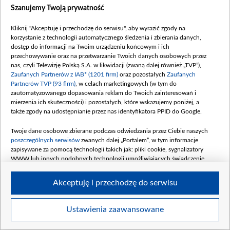
Szanujemy Twoją prywatność
Kliknij "Akceptuję i przechodzę do serwisu", aby wyrazić zgody na
korzystanie z technologii automatycznego śledzenia i zbierania danych,
dostęp do informacji na Twoim urządzeniu końcowym i ich
Od lewej: Maja Hyży, Danuta Błażejczyk, Sławomir Zapała, Magdalena Kajra
przechowywanie oraz na przetwarzanie Twoich danych osobowych przez
Kajrowicz, Marek Piekarczyk i Karolina Stanisławczyk podczas konferencji
nas, czyli Telewizję Polską S.A. w likwidacji (zwaną dalej również „TVP”),
prasowej i prezentacji gwiazd 59. Krajowego Festiwalu Piosenki Polskiej - Opole
Zaufanych Partnerów z IAB* (1201 firm)
oraz pozostałych
Zaufanych
2022, fot. PAP/Rafał Guz
Partnerów TVP (93 firm)
, w celach marketingowych (w tym do
zautomatyzowanego dopasowania reklam do Twoich zainteresowań i
mierzenia ich skuteczności) i pozostałych, które wskazujemy poniżej, a
także zgody na udostępnianie przez nas identyfikatora PPID do Google.
Twoje dane osobowe zbierane podczas odwiedzania przez Ciebie naszych
poszczególnych serwisów
zwanych dalej „Portalem”, w tym informacje
zapisywane za pomocą technologii takich jak: pliki cookie, sygnalizatory
WWW lub innych podobnych technologii umożliwiających świadczenie
dopasowanych i bezpiecznych usług, personalizację treści oraz reklam,
udostępnianie funkcji mediów społecznościowych oraz analizowanie ruchu
Akceptuję i przechodzę do serwisu
w Internecie.
Twoje dane osobowe zbierane podczas odwiedzania przez Ciebie
Ustawienia zaawansowane
Item
poszczególnych serwisów
na Portalu, takie jak adresy IP, identyfikatory
Szczegóły
Twoich urządzeń końcowych i identyfikatory plików cookie, informacje o
1