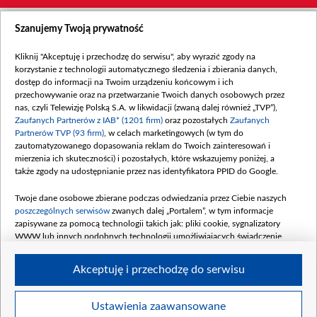
Szanujemy Twoją prywatność
Kliknij "Akceptuję i przechodzę do serwisu", aby wyrazić zgody na
korzystanie z technologii automatycznego śledzenia i zbierania danych,
dostęp do informacji na Twoim urządzeniu końcowym i ich
przechowywanie oraz na przetwarzanie Twoich danych osobowych przez
nas, czyli Telewizję Polską S.A. w likwidacji (zwaną dalej również „TVP”),
Zaufanych Partnerów z IAB* (1201 firm)
oraz pozostałych
Zaufanych
Partnerów TVP (93 firm)
, w celach marketingowych (w tym do
zautomatyzowanego dopasowania reklam do Twoich zainteresowań i
mierzenia ich skuteczności) i pozostałych, które wskazujemy poniżej, a
także zgody na udostępnianie przez nas identyfikatora PPID do Google.
Twoje dane osobowe zbierane podczas odwiedzania przez Ciebie naszych
poszczególnych serwisów
zwanych dalej „Portalem”, w tym informacje
zapisywane za pomocą technologii takich jak: pliki cookie, sygnalizatory
WWW lub innych podobnych technologii umożliwiających świadczenie
dopasowanych i bezpiecznych usług, personalizację treści oraz reklam,
udostępnianie funkcji mediów społecznościowych oraz analizowanie ruchu
Akceptuję i przechodzę do serwisu
w Internecie.
Twoje dane osobowe zbierane podczas odwiedzania przez Ciebie
Ustawienia zaawansowane
poszczególnych serwisów
na Portalu, takie jak adresy IP, identyfikatory