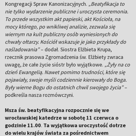
Kongregacji Spraw Kanonizacyjnych.
„Beatyfikacja to
nie tylko wydarzenie publiczne i uroczysta ceremonia.
To przede wszystkim akt papieski, akt Kościoła, na
mocy którego, po wnikliwej analizie, zezwala się
wiernym na kult publiczny osób wyniesionych do
chwały ołtarzy. Kościół wskazuje je jako przykłady do
naśladowania”
– dodał. Siostra Elżbieta Krupa,
rzecznik prasowa Zgromadzenia św. Elżbiety zwraca
uwagę, że całe życie sióstr było wyjątkowe.
„Żyły na co
dzień Ewangelią. Nawet pomimo trudności, które się
pojawiały, swoje myśli codziennie kierowały do Boga.
Były wierne Bogu do ostatnich chwil swojego życia”
–
podkreśla nasza rozmówczyni.
Msza św. beatyfikacyjna rozpocznie się we
wrocławskiej katedrze w sobotę 11 czerwca o
godzinie 11.00
.
Ta wyjątkowa uroczystość dotrze
do wielu krajów świata za pośrednictwem