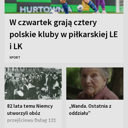
W czwartek grają cztery
polskie kluby w piłkarskiej LE
i LK
SPORT
82 lata temu Niemcy
„Wanda. Ostatnia z
utworzyli obóz
oddziału”
przejściowy Dulag 121