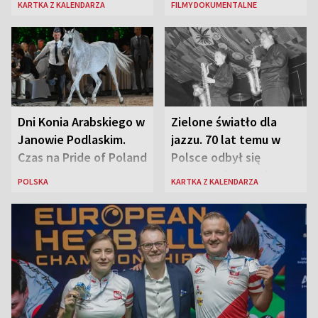
KARTKA Z KALENDARZA
FILMY DOKUMENTALNE
Dni Konia Arabskiego w
Zielone światło dla
Janowie Podlaskim.
jazzu. 70 lat temu w
Czas na Pride of Poland
Polsce odbył się
pierwszy festiwal
POLSKA
KARTKA Z KALENDARZA
jazzowy