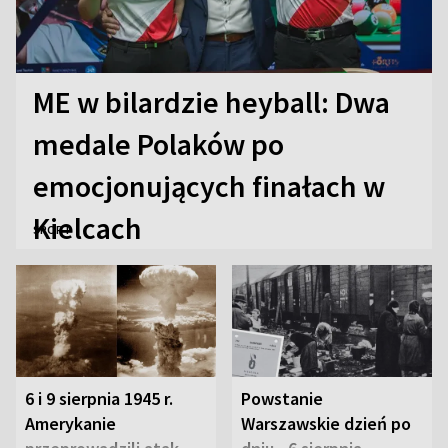
ME w bilardzie heyball: Dwa
medale Polaków po
emocjonujących finałach w
Kielcach
SPORT
6 i 9 sierpnia 1945 r.
Powstanie
Amerykanie
Warszawskie dzień po