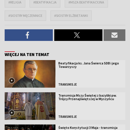
#RELIGIA
#BEATYFIKACJA
#MSZA BEATYFIKACYJNA
#SIOSTRY MĘCZENNICE
#SIOSTRY ELŻBIETANKI
WIĘCEJ NA TEN TEMAT
Beatyfikacja ks. Jana Świerca SDB i jego
Towarzyszy
TRANSMISJE
Transmisja Mszy Świętej z bazyliki pw.
Trójcy Przenajświętszej w Myszyńcu
TRANSMISJE
Święto Konstytucji 3 Maja - transmisja