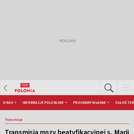
O NAS
INFORMACJE POLONIJNE
PROGRAMY WŁASNE
ZGŁOŚ TEM
Transmisje
Transmisja mszy beatyfikacyjnej s. Marii