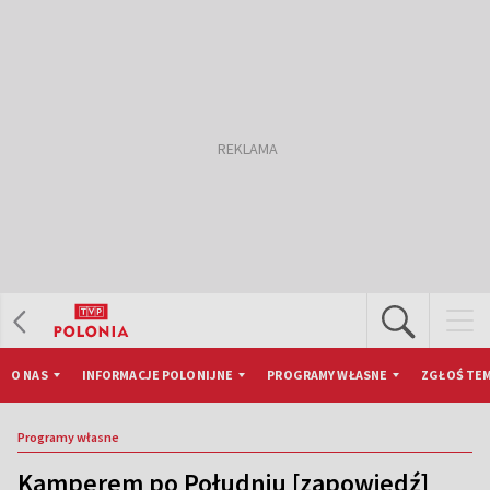
O NAS
INFORMACJE POLONIJNE
PROGRAMY WŁASNE
ZGŁOŚ TEM
Programy własne
Kamperem po Południu [zapowiedź]