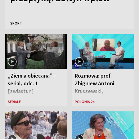
SPORT
„Ziemia obiecana” –
Rozmowa: prof.
serial, odc. 1
Zbigniew Antoni
[zwiastun]
Kruszewski,
Powstaniec
SERIALE
POLONIA 24
Warszawski oraz Aga
Zaryan, piosenkarka