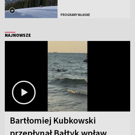
PROGRAMY WŁASNE
NAJNOWSZE
Bartłomiej Kubkowski
przepłynął Bałtyk wpław