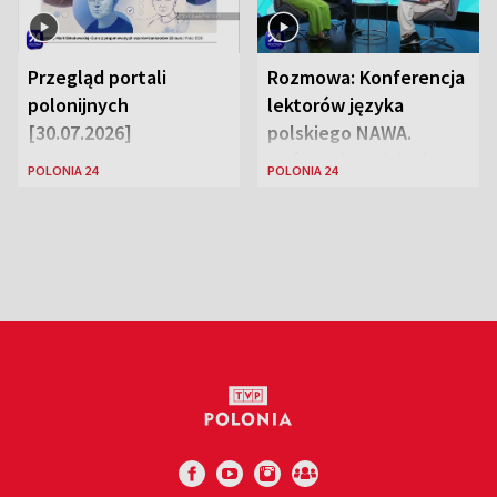
Przegląd portali
Rozmowa: Konferencja
polonijnych
lektorów języka
[30.07.2026]
polskiego NAWA.
Goście: dr Wojciech
POLONIA 24
POLONIA 24
Karczewski Gabriela
Urbańska-Legutko