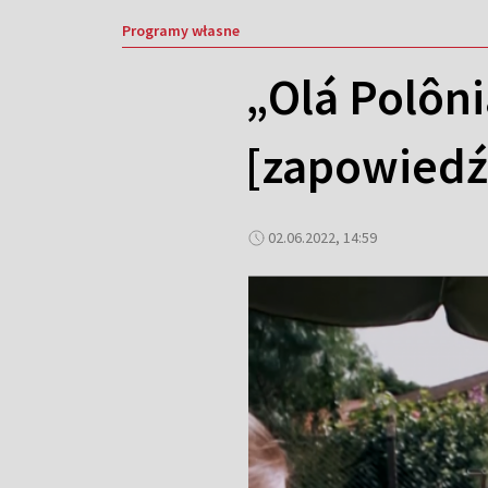
Programy własne
„Olá Polôn
[zapowiedź
02.06.2022, 14:59