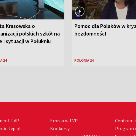
ta Krasowska o
Pomoc dla Polaków w kryz
anizacji polskich szkół na
bezdomnoścI
e i sytuacji w Połukniu
A 24
POLONIA 24
ment TVP
Emisja w TVP
Centrum i
min tvp.pl
Konkursy
Program d