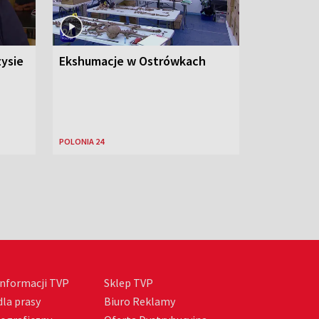
ysie
Ekshumacje w Ostrówkach
POLONIA 24
nformacji TVP
Sklep TVP
la prasy
Biuro Reklamy