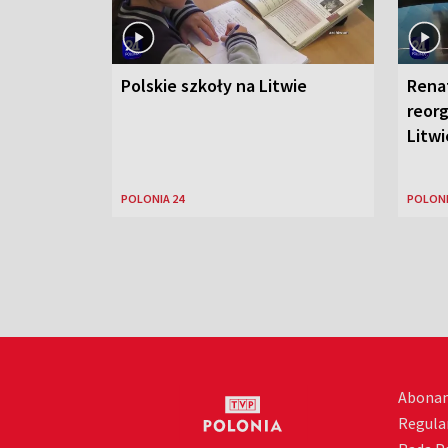
Polskie szkoły na Litwie
Rena
reorg
Litwi
POLONIA 24
POLONI
Abona
Regula