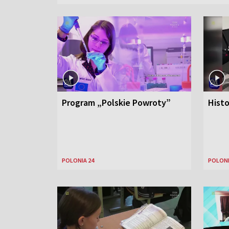
Program „Polskie Powroty”
Hist
POLONIA 24
POLONI