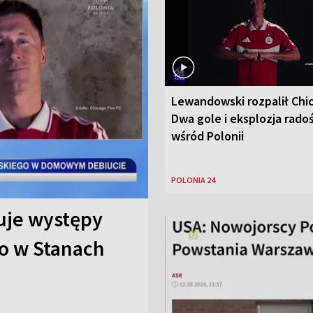
Lewandowski rozpalił Chi
Dwa gole i eksplozja radoś
wśród Polonii
POLONIA 24
uje występy
o w Stanach