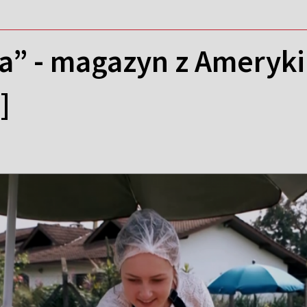
ia” - magazyn z Ameryk
]