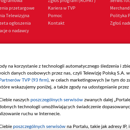
Programowa
Zgłoś program (ROPAT)
Serwis fo
enia przetargowe
Kariera w TVP
Merchandi
ia Telewizyjna
Pomoc
Polityka 
zeta ogłoszenia
Kontakt
Zgłoś nadu
acje o nadawcy
gody na korzystanie z technologii automatycznego śledzenia i zb
ch danych osobowych przez nas, czyli Telewizję Polską S.A. w 
Partnerów TVP (93 firm)
, w celach marketingowych (w tym do 
 które wskazujemy poniżej, a także zgody na udostępnianie przez
Ciebie naszych
poszczególnych serwisów
zwanych dalej „Portal
dobnych technologii umożliwiających świadczenie dopasowanych i
lizowanie ruchu w Internecie.
Ciebie
poszczególnych serwisów
na Portalu, takie jak adresy IP