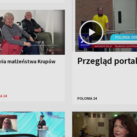
Przegląd porta
oria małżeństwa Krupów
A 24
POLONIA 24