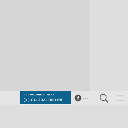
...
TVP POLONIA STREAM
OGLĄDAJ ON-LINE