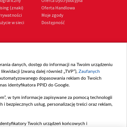
tograficzny
Oferta Dystrybucyjna
sing (znaki)
Oferta Handlowa
Prywatności
Moje zgody
życie w sieci
Dostępność
ierania danych, dostęp do informacji na Twoim urządzeniu
likwidacji (zwaną dalej również „TVP”),
Zaufanych
zautomatyzowanego dopasowania reklam do Twoich
 nas identyfikatora PPID do Google.
em”, w tym informacje zapisywane za pomocą technologii
 bezpiecznych usług, personalizację treści oraz reklam,
, identyfikatory Twoich urządzeń końcowych i