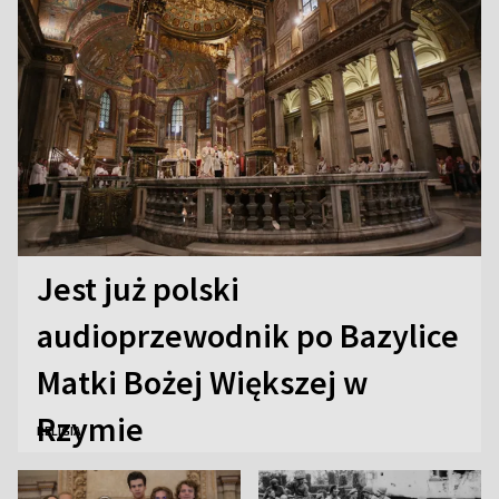
Jest już polski
audioprzewodnik po Bazylice
Matki Bożej Większej w
Rzymie
RELIGIA