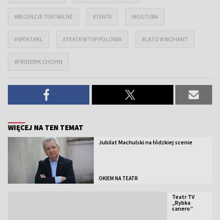
#RECENZJE TEATRALNE
#TEATR
#KULTURA
#SPEKTAKL
#TEATR W TVP POLONIA
#LATO W NOHANT
#FRYDERYK CHOPIN
WIĘCEJ NA TEN TEMAT
Jubilat Machulski na łódzkiej scenie
OKIEM NA TEATR
Teatr TV
„Rybka
canero”