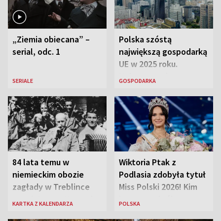
„Ziemia obiecana” –
Polska szóstą
serial, odc. 1
największą gospodarką
UE w 2025 roku.
Najnowsze dane
SERIALE
GOSPODARKA
Eurostatu
84 lata temu w
Wiktoria Ptak z
niemieckim obozie
Podlasia zdobyła tytuł
zagłady w Treblince
Miss Polski 2026! Kim
zmarł Janusz Korczak
jest nowa królowa
KARTKA Z KALENDARZA
POLSKA
piękności?