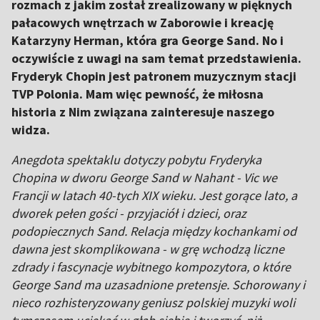
rozmach z jakim został zrealizowany w pięknych
pałacowych wnętrzach w Zaborowie i kreację
Katarzyny Herman, która gra George Sand. No i
oczywiście z uwagi na sam temat przedstawienia.
Fryderyk Chopin jest patronem muzycznym stacji
TVP Polonia. Mam więc pewność, że miłosna
historia z Nim związana zainteresuje naszego
widza.
Anegdota spektaklu dotyczy pobytu Fryderyka
Chopina w dworu George Sand w Nahant - Vic we
Francji w latach 40-tych XIX wieku. Jest gorące lato, a
dworek pełen gości - przyjaciół i dzieci, oraz
podopiecznych Sand. Relacja między kochankami od
dawna jest skomplikowana - w grę wchodzą liczne
zdrady i fascynacje wybitnego kompozytora, o które
George Sand ma uzasadnione pretensje. Schorowany i
nieco rozhisteryzowany geniusz polskiej muzyki woli