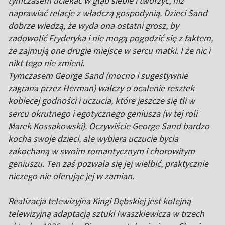
tymczasem uciekać w głąb siebie i tworzyć, niż
naprawiać relacje z władczą gospodynią. Dzieci Sand
dobrze wiedzą, że wyda ona ostatni grosz, by
zadowolić Fryderyka i nie mogą pogodzić się z faktem,
że zajmują one drugie miejsce w sercu matki. I że nic i
nikt tego nie zmieni.
Tymczasem George Sand (mocno i sugestywnie
zagrana przez Herman) walczy o ocalenie resztek
kobiecej godności i uczucia, które jeszcze się tli w
sercu okrutnego i egotycznego geniusza (w tej roli
Marek Kossakowski). Oczywiście George Sand bardzo
kocha swoje dzieci, ale wybiera uczucie bycia
zakochaną w swoim romantycznym i chorowitym
geniuszu. Ten zaś pozwala się jej wielbić, praktycznie
niczego nie oferując jej w zamian.
Realizacja telewizyjna Kingi Dębskiej jest kolejną
telewizyjną adaptacją sztuki Iwaszkiewicza w trzech