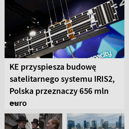
KE przyspiesza budowę
satelitarnego systemu IRIS2,
Polska przeznaczy 656 mln
euro
ŚWIAT