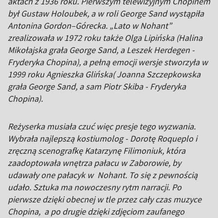
aktach z 1936 roku. Pierwszym telewizyjnym Chopinem
był Gustaw Holoubek, a w roli George Sand wystąpiła
Antonina Gordon–Górecka. „Lato w Nohant”
zrealizowała w 1972 roku także Olga Lipińska (Halina
Mikołajska grała George Sand, a Leszek Herdegen -
Fryderyka Chopina), a pełną emocji wersje stworzyła w
1999 roku Agnieszka Glińska( Joanna Szczepkowska
grała George Sand, a sam Piotr Skiba - Fryderyka
Chopina).
Reżyserka musiała czuć więc presje tego wyzwania.
Wybrała najlepszą kostiumolog - Dorotę Roqueplo i
zręczną scenografkę Katarzynę Filimoniuk, która
zaadoptowała wnętrza pałacu w Zaborowie, by
udawały one pałacyk w Nohant. To się z pewnością
udało. Sztuka ma nowoczesny rytm narracji. Po
pierwsze dzięki obecnej w tle przez cały czas muzyce
Chopina, a po drugie dzięki zdjęciom zaufanego