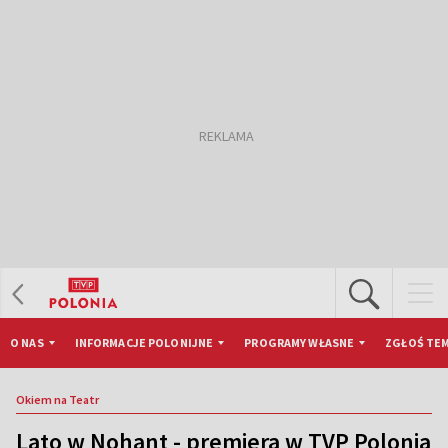
O NAS
INFORMACJE POLONIJNE
PROGRAMY WŁASNE
ZGŁOŚ TEM
Okiem na Teatr
Lato w Nohant - premiera w TVP Polonia