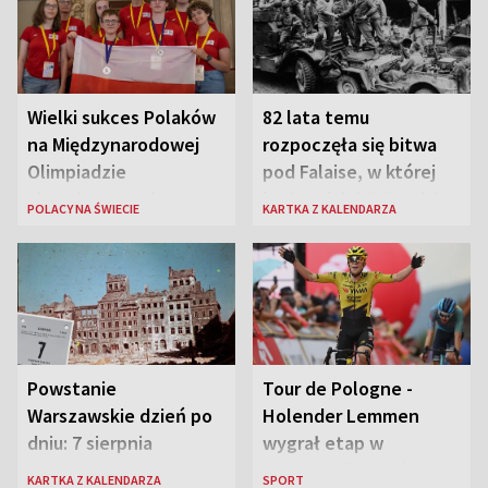
Wielki sukces Polaków
82 lata temu
na Międzynarodowej
rozpoczęła się bitwa
Olimpiadzie
pod Falaise, w której
Lingwistycznej
brała udział 1. Dywizja
POLACY NA ŚWIECIE
KARTKA Z KALENDARZA
Pancerna gen. Maczka
Powstanie
Tour de Pologne -
Warszawskie dzień po
Holender Lemmen
dniu: 7 sierpnia
wygrał etap w
Karpaczu i został
KARTKA Z KALENDARZA
SPORT