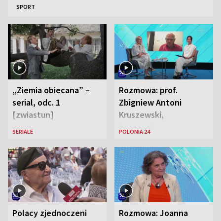
SPORT
„Ziemia obiecana” –
Rozmowa: prof.
serial, odc. 1
Zbigniew Antoni
[zwiastun]
Kruszewski,
Powstaniec
SERIALE
POLONIA 24
Warszawski oraz Aga
Zaryan, piosenkarka
Polacy zjednoczeni
Rozmowa: Joanna