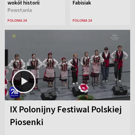
wokół historii
Fabisiak
Powstania
Warszawskiego
POLONIA 24
POLONIA 24
IX Polonijny Festiwal Polskiej
Piosenki