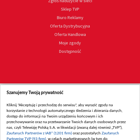
Zgłoś nadużycie w sieci
Sklep TVP
Biuro Reklamy
Oferta Dystrybucyjna
Oferta Handlowa
Moje zgody
Dostępność
Szanujemy Twoją prywatność
Kliknij "Akceptuję i przechodzę do serwisu", aby wyrazić zgody na
korzystanie z technologii automatycznego śledzenia i zbierania danych,
dostęp do informacji na Twoim urządzeniu końcowym i ich
przechowywanie oraz na przetwarzanie Twoich danych osobowych przez
nas, czyli Telewizję Polską S.A. w likwidacji (zwaną dalej również „TVP”),
Zaufanych Partnerów z IAB* (1201 firm)
oraz pozostałych
Zaufanych
Partnerów TVP (93 firm)
, w celach marketingowych (w tym do