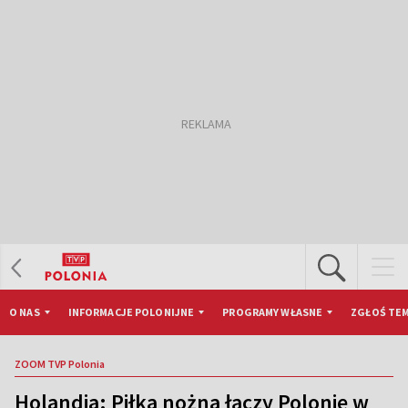
O NAS
INFORMACJE POLONIJNE
PROGRAMY WŁASNE
ZGŁOŚ TEM
ZOOM TVP Polonia
Holandia: Piłka nożna łączy Polonię w