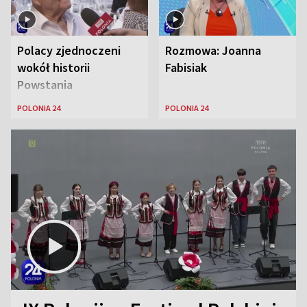
Polacy zjednoczeni
Rozmowa: Joanna
wokół historii
Fabisiak
Powstania
Warszawskiego
POLONIA 24
POLONIA 24