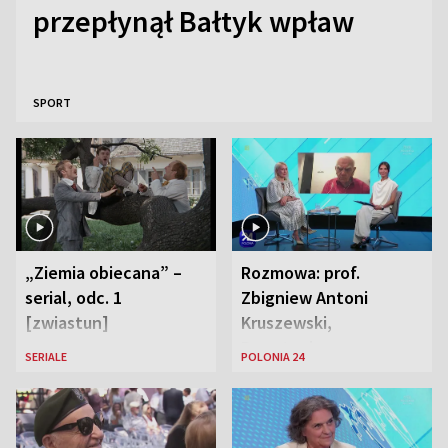
przepłynął Bałtyk wpław
SPORT
„Ziemia obiecana” –
Rozmowa: prof.
serial, odc. 1
Zbigniew Antoni
[zwiastun]
Kruszewski,
Powstaniec
SERIALE
POLONIA 24
Warszawski oraz Aga
Zaryan, piosenkarka