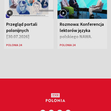
Przegląd portali
Rozmowa: Konferencja
polonijnych
lektorów języka
[30.07.2026]
polskiego NAWA.
Goście: dr Wojciech
POLONIA 24
POLONIA 24
Karczewski Gabriela
Urbańska-Legutko